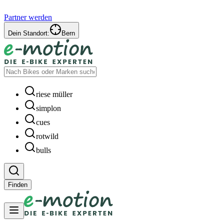
Partner werden
Dein Standort:
Bern
riese müller
simplon
cues
rotwild
bulls
Finden