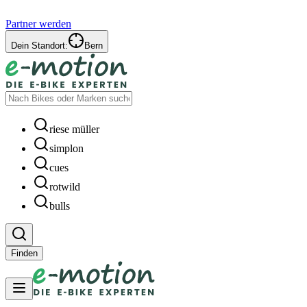
Partner werden
Dein Standort:
Bern
riese müller
simplon
cues
rotwild
bulls
Finden