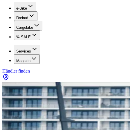
e-Bike
Dreirad
Cargobike
% SALE
Services
Magazin
Händler finden