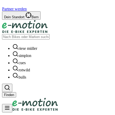
Partner werden
Dein Standort:
Bern
riese müller
simplon
cues
rotwild
bulls
Finden