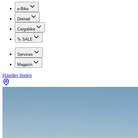
e-Bike
Dreirad
Cargobike
% SALE
Services
Magazin
Händler finden