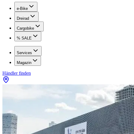
e-Bike
Dreirad
Cargobike
% SALE
Services
Magazin
Händler finden