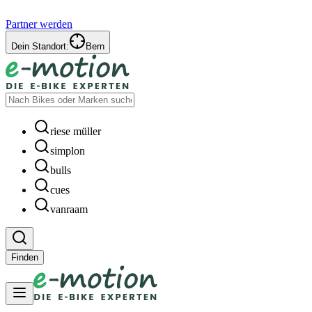
Partner werden
Dein Standort:
Bern
riese müller
simplon
bulls
cues
vanraam
Finden