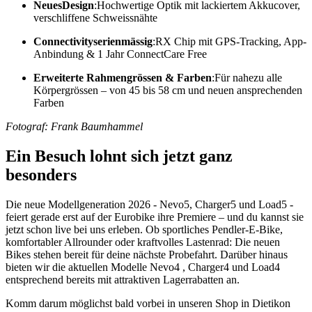
NeuesDesign
:Hochwertige Optik mit lackiertem Akkucover,
verschliffene Schweissnähte
Connectivityserienmässig
:RX Chip mit GPS-Tracking, App-
Anbindung & 1 Jahr ConnectCare Free
Erweiterte Rahmengrössen & Farben
:Für nahezu alle
Körpergrössen – von 45 bis 58 cm und neuen ansprechenden
Farben
Fotograf: Frank Baumhammel
Ein Besuch lohnt sich jetzt ganz
besonders
Die neue Modellgeneration 2026 - Nevo5, Charger5 und Load5 -
feiert gerade erst auf der Eurobike ihre Premiere – und du kannst sie
jetzt schon live bei uns erleben. Ob sportliches Pendler-E-Bike,
komfortabler Allrounder oder kraftvolles Lastenrad: Die neuen
Bikes stehen bereit für deine nächste Probefahrt. Darüber hinaus
bieten wir die aktuellen Modelle Nevo4 , Charger4 und Load4
entsprechend bereits mit attraktiven Lagerrabatten an.
Komm darum möglichst bald vorbei in unseren Shop in Dietikon