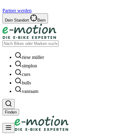
Partner werden
Dein Standort:
Bern
riese müller
simplon
cues
bulls
vanraam
Finden