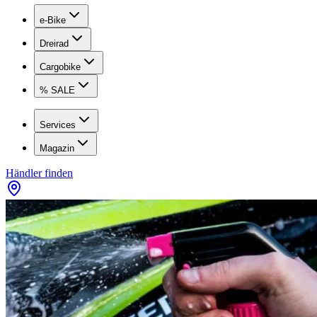
e-Bike
Dreirad
Cargobike
% SALE
Services
Magazin
Händler finden