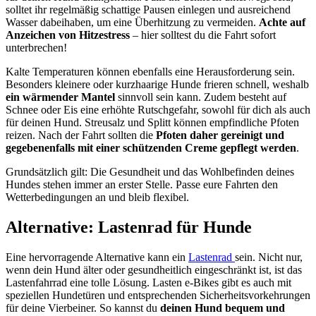
solltet ihr regelmäßig schattige Pausen einlegen und ausreichend
Wasser dabeihaben, um eine Überhitzung zu vermeiden.
Achte auf
Anzeichen von Hitzestress
– hier solltest du die Fahrt sofort
unterbrechen!
Kalte Temperaturen können ebenfalls eine Herausforderung sein.
Besonders kleinere oder kurzhaarige Hunde frieren schnell, weshalb
ein wärmender Mantel
sinnvoll sein kann. Zudem besteht auf
Schnee oder Eis eine erhöhte Rutschgefahr, sowohl für dich als auch
für deinen Hund. Streusalz und Splitt können empfindliche Pfoten
reizen. Nach der Fahrt sollten die
Pfoten daher gereinigt und
gegebenenfalls mit einer schützenden Creme gepflegt werden
.
Grundsätzlich gilt: Die Gesundheit und das Wohlbefinden deines
Hundes stehen immer an erster Stelle. Passe eure Fahrten den
Wetterbedingungen an und bleib flexibel.
Alternative: Lastenrad für Hunde
Eine hervorragende Alternative kann ein
Lastenrad
sein. Nicht nur,
wenn dein Hund älter oder gesundheitlich eingeschränkt ist, ist das
Lastenfahrrad eine tolle Lösung. Lasten e-Bikes gibt es auch mit
speziellen Hundetüren und entsprechenden Sicherheitsvorkehrungen
für deine Vierbeiner. So kannst du
deinen Hund bequem und