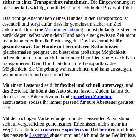
sicher in einer Transportbox mitnehmen
. Die Eingewöhnung ist
hier ebenfalls wichtig, damit dein Hund sich in der Box wohlfühlt.
Das richtige Anschnallen deines Hundes in der Transportbox ist
essentiell und sorgt dafür, dass ihr gemeinsam sicher am Ziel
ankommt. Durch die
Motorunterstützung
kannst du längere Strecken
zurücklegen, selbst wenn dein Hund nach einer gewissen Zeit nicht
mehr kann oder ihm die Puste ausgeht. Das Lastenrad ist
für
gesunde sowie für Hunde mit besonderen Bedürfnissen
gleichermaßen geeignet und bietet eine großartige Möglichkeit
neben deinem Hund, auch Kinder oder Utensilien von A nach B zu
transportieren. Dein Hund hat durch die Transportbox die
Möglichkeit, die Umgebung wahrzunehmen und kann aussteigen,
wann immer er und du es möchten.
Mit einem Lastenrad seid ihr
flexibel und schnell unterwegs
, und
das Beste ist, ihr könnt das Auto stehen lassen. Zudem kannst du
dein Lasten e-Bike individuell mit
speziellem Zubehör
auszustatten, sodass ihr immer passend für eure Abenteuer gerüstet
seid.
Mit den richtigen Vorbereitungen und der passenden Ausrüstung
steht unvergesslichen gemeinsamen Erlebnissen nichts mehr im
Weg! Lass dich von
unseren Experten vor Ort beraten
und finde
das passende
Lastenrad
abgestimmt auf dich und deine Bedürfnisse.