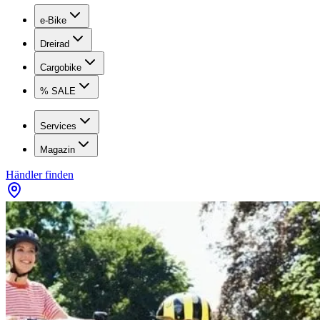
e-Bike
Dreirad
Cargobike
% SALE
Services
Magazin
Händler finden