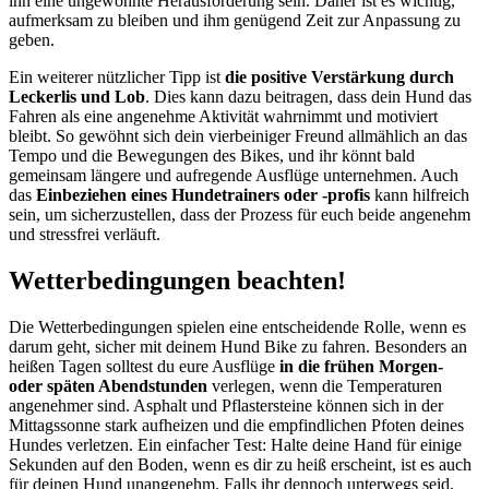
ihn eine ungewohnte Herausforderung sein. Daher ist es wichtig,
aufmerksam zu bleiben und ihm genügend Zeit zur Anpassung zu
geben.
Ein weiterer nützlicher Tipp ist
die positive Verstärkung durch
Leckerlis und Lob
. Dies kann dazu beitragen, dass dein Hund das
Fahren als eine angenehme Aktivität wahrnimmt und motiviert
bleibt. So gewöhnt sich dein vierbeiniger Freund allmählich an das
Tempo und die Bewegungen des Bikes, und ihr könnt bald
gemeinsam längere und aufregende Ausflüge unternehmen. Auch
das
Einbeziehen eines Hundetrainers oder -profis
kann hilfreich
sein, um sicherzustellen, dass der Prozess für euch beide angenehm
und stressfrei verläuft.
Wetterbedingungen beachten!
Die Wetterbedingungen spielen eine entscheidende Rolle, wenn es
darum geht, sicher mit deinem Hund Bike zu fahren. Besonders an
heißen Tagen solltest du eure Ausflüge
in die frühen Morgen-
oder späten Abendstunden
verlegen, wenn die Temperaturen
angenehmer sind. Asphalt und Pflastersteine können sich in der
Mittagssonne stark aufheizen und die empfindlichen Pfoten deines
Hundes verletzen. Ein einfacher Test: Halte deine Hand für einige
Sekunden auf den Boden, wenn es dir zu heiß erscheint, ist es auch
für deinen Hund unangenehm. Falls ihr dennoch unterwegs seid,