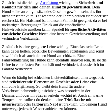
Zunächst ist die richtige
Ausrüstung
wichtig, um
Sicherheit und
Komfort für dich und deinen Hund zu gewährleisten
. Dein
Hund sollte an ein gut sitzendes Geschirr gewöhnt sein, das ihn
nicht einschränkt, falls er während der Fahrt plötzlich zieht oder sich
erschreckt. Ein Halsband ist in diesem Fall nicht geeignet, da es bei
ruckartigen Bewegungen Druck auf die empfindliche
Halswirbelsäule ausüben kann. Speziell für
sportliche Aktivitäten
entwickelte Geschirre
bieten eine bessere Gewichtsverteilung und
verhindern Verletzungen.
Zusätzlich ist eine geeignete Leine wichtig. Eine elastische Leine
kann dabei helfen, plötzliche Bewegungen abzufangen und somit
sowohl dich als auch deinen Hund zu schützen. Eine
Fahrradhalterung für Hunde kann ebenfalls sinnvoll sein, da sie die
Leine in einer festen Position hält und verhindert, dass sie sich im
Fahrrad verheddert.
Wenn du häufig bei schlechten Lichtverhältnissen unterwegs bist,
sind
reflektierende Elemente an Geschirr oder Leine
eine
sinnvolle Ergänzung. So bleibt dein Hund für andere
Verkehrsteilnehmende gut sichtbar, was besonders in der
Dämmerung oder im Straßenverkehr wichtig ist. Auch an warme
Temperaturen solltest du denken – eine
Trinkflasche mit
integriertem oder faltbarem Napf
ist praktisch, um deinem Hund
unterwegs jederzeit Wasser anbieten zu können.