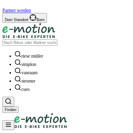
Partner werden
Dein Standort:
Bern
riese müller
simplon
vanraam
stromer
cues
Finden