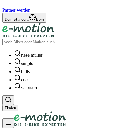
Partner werden
Dein Standort:
Bern
riese müller
simplon
bulls
cues
vanraam
Finden