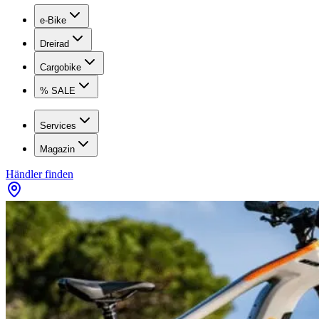
e-Bike
Dreirad
Cargobike
% SALE
Services
Magazin
Händler finden