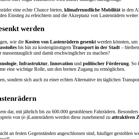
nräder eine echte Chance bieten,
klimafreundliche Mobilität
in den Al
n Einstieg zu erleichtern und die Akzeptanz von Lastenrädern weiter 
esenkt werden
igen, wie die
Kosten von Lastenrädern gesenkt
werden könnten, um s
usstoßes
bis hin zu kostengünstigem
Transport in der Stadt
– bleiben
r massentauglich und damit erschwinglicher zu machen?
hnologie
,
Infrastruktur
,
Innovation
und
politischer Förderung
. So 
me eine wichtige Rolle, um den breiten Zugang zu ermöglichen.
 sondern sich auch zu einer echten Alternative im täglichen Transport
astenrädern
m dar, mit jährlich bis zu 600.000 gestohlenen Fahrrädern. Besonders
spreis von (e-)Lastenrädern werden diese zunehmend zu
attraktiven Z
 nicht an festen Gegenständen angeschlossen sind, häufiger gestohlen 
nvoll.