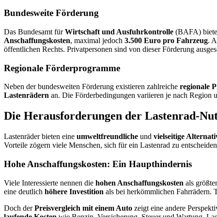
Bundesweite Förderung
Das Bundesamt für
Wirtschaft und Ausfuhrkontrolle
(BAFA) bietet
Anschaffungskosten
, maximal jedoch
3.500 Euro pro Fahrzeug
. 
öffentlichen Rechts. Privatpersonen sind von dieser Förderung ausges
Regionale Förderprogramme
Neben der bundesweiten Förderung existieren zahlreiche
regionale 
Lastenrädern
an. Die Förderbedingungen variieren je nach Region u
Die Herausforderungen der Lastenrad-Nu
Lastenräder bieten eine
umweltfreundliche
und
vielseitige Alterna
Vorteile zögern viele Menschen, sich für ein Lastenrad zu entscheiden
Hohe Anschaffungskosten: Ein Haupthindernis
Viele Interessierte nennen die
hohen Anschaffungskosten
als größte
eine deutlich
höhere Investition
als bei herkömmlichen Fahrrädern. Tr
Doch der
Preisvergleich mit einem Auto
zeigt eine andere Perspekti
laufende Kosten
wie Benzin, Versicherung, Steuer und Wartung. Laste