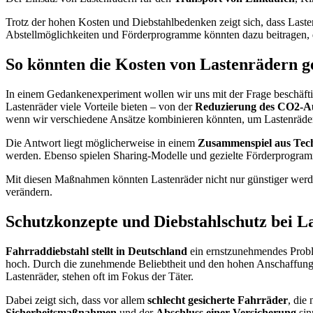
Trotz der hohen Kosten und Diebstahlbedenken zeigt sich, dass Laste
Abstellmöglichkeiten und Förderprogramme könnten dazu beitragen, de
So könnten die Kosten von Lastenrädern g
In einem Gedankenexperiment wollen wir uns mit der Frage beschäft
Lastenräder viele Vorteile bieten – von der
Reduzierung des CO2-A
wenn wir verschiedene Ansätze kombinieren könnten, um Lastenräde
Die Antwort liegt möglicherweise in einem
Zusammenspiel aus Tec
werden. Ebenso spielen Sharing-Modelle und gezielte Förderprogram
Mit diesen Maßnahmen könnten Lastenräder nicht nur günstiger werden,
verändern.
Schutzkonzepte und Diebstahlschutz bei L
Fahrraddiebstahl stellt in Deutschland
ein ernstzunehmendes Proble
hoch. Durch die zunehmende Beliebtheit und den hohen Anschaffung
Lastenräder, stehen oft im Fokus der Täter.
Dabei zeigt sich, dass vor allem
schlecht gesicherte Fahrräder
, die
Sicherheitsmaßnahmen
und der
Abschluss einer Versicherung
sin