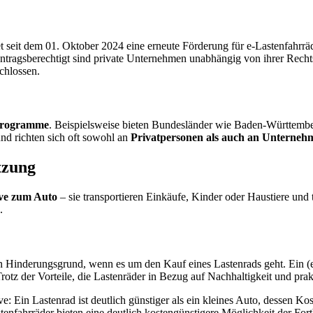
 seit dem 01. Oktober 2024 eine erneute Förderung für e-Lastenfahrr
Antragsberechtigt sind private Unternehmen unabhängig von ihrer Recht
chlossen.
Programme
. Beispielsweise bieten Bundesländer wie Baden-Württemb
nd richten sich oft sowohl an
Privatpersonen als auch an Unterneh
tzung
tive zum Auto
– sie transportieren Einkäufe, Kinder oder Haustiere und t
.
n Hinderungsgrund, wenn es um den Kauf eines Lastenrads geht. Ein (
otz der Vorteile, die Lastenräder in Bezug auf Nachhaltigkeit und prak
ve: Ein Lastenrad ist deutlich günstiger als ein kleines Auto, dessen 
nfahrräder bieten eine deutlich kostengünstigere Möglichkeit der Fort