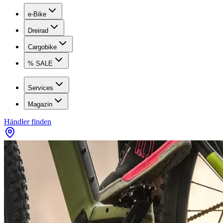
e-Bike
Dreirad
Cargobike
% SALE
Services
Magazin
Händler finden