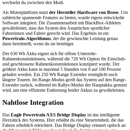
wechselst du zwischen den Modi.
Als Motorplattform nutzt
der Hersteller Hardware von Brose
. Um
zahlreiche spannende Features zu bieten, wurde eigens entwickelte
Software integriert. Die Zusammenarbeit mit BlackBox-Athleten
gewährleistet, dass das System den Ansprüchen sportlicher
Fahrerinnen und Fahrer gerecht wird. Das Ergebnis ist ein
Powertrain-Algorithmus
, der die gewünschte Leistung genau
dann bereitstellt, wenn du sie benötigst.
Der 630 Wh Akku eignet sich für offene Unterrohr-
Rahmenkonstruktionen, während die 720 Wh Option für Einschub-
und geschlossene Rahmenkonstruktionen konzipiert wurde. Der
größere Akku kann in maximal 5 Stunden von 0 auf 100 Prozent
geladen werden. Ein 250 Wh Range Extender ermöglicht noch
längere Touren. Im Range-Modus greift das System auf den Range-
Extender zurück, während im Rallye-Modus der Hauptakku genutzt
wird, um eine effiziente Entleerung beider Akkus zu gewährleisten.
Nahtlose Integration
Das
Eagle Powertrain AXS Bridge Display
ist das intelligente
Herzstück des Systems. Hier erhältst du eine Steuereinheit, die das
Fahren erheblich erleichtert. Das Bridge Display erinnert optisch an