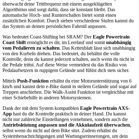
überwacht deine Trittfrequenz mit einem ausgeklügelten
Algorithmus und sorgt dafür, dass sie konstant bleibt. Das
automatische Hoch- und Runterschalten bietet somit einen
zusätzlichen Komfort. Durch sieben verschiedene Stufen kannst du
das System an deinen persönlichen Fahrstil anpassen.
Was bedeutet Coast-Shifting bei SRAM? Der
Eagle Powertrain
Coast Shift
ermöglicht es dir, im Leerlauf und somit
unabhängig
vom Pedalieren zu schalten
. Das Kettenblatt lässt sich unabhängig
von den Kurbeln drehen. Das bedeutet, du behältst die volle
Kontrolle, denn du kannst jederzeit schalten, auch wenn du nicht in
die Pedale trittst. Auf diese Weise vermeidest du das Risiko von
Pedalaufsetzern in ruppigem Gelände und fühlst dich stets sicher.
Mittels
Push-Funktion
erhältst du eine Motorunterstützung von 6
km/h und kannst dein e-Bike damit in steilem Gelände und sogar auf
Treppen anschieben. Die Walk-Assist Funktion ist vergleichbar mit
einer Schiebehilfe in anderen Motorsystemen.
Dank der mit dem System kompatiblen
Eagle Powertrain AXS-
App
hast du die Kontrolle praktisch in deiner Hand. Du kannst
nicht nur zahlreiche Einstellungen vornehmen, sondern auch die
Antriebsleistung anpassen und die Akkulaufzeit überwachen
,
selbst wenn du nicht auf dem Bike sitzt. Zudem erhältst du
Systembenachrichtigungen und Wartungserinnerungen, um dein