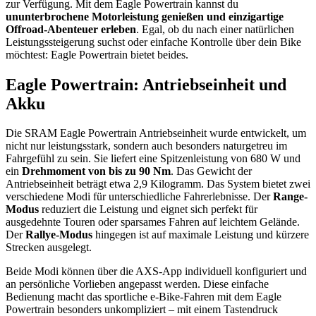
zur Verfügung. Mit dem Eagle Powertrain kannst du
ununterbrochene Motorleistung genießen und einzigartige
Offroad-Abenteuer erleben
. Egal, ob du nach einer natürlichen
Leistungssteigerung suchst oder einfache Kontrolle über dein Bike
möchtest: Eagle Powertrain bietet beides.
Eagle Powertrain: Antriebseinheit und
Akku
Die SRAM Eagle Powertrain Antriebseinheit wurde entwickelt, um
nicht nur leistungsstark, sondern auch besonders naturgetreu im
Fahrgefühl zu sein. Sie liefert eine Spitzenleistung von 680 W und
ein
Drehmoment von bis zu 90 Nm
. Das Gewicht der
Antriebseinheit beträgt etwa 2,9 Kilogramm. Das System bietet zwei
verschiedene Modi für unterschiedliche Fahrerlebnisse. Der
Range-
Modus
reduziert die Leistung und eignet sich perfekt für
ausgedehnte Touren oder sparsames Fahren auf leichtem Gelände.
Der
Rallye-Modus
hingegen ist auf maximale Leistung und kürzere
Strecken ausgelegt.
Beide Modi können über die AXS-App individuell konfiguriert und
an persönliche Vorlieben angepasst werden. Diese einfache
Bedienung macht das sportliche e-Bike-Fahren mit dem Eagle
Powertrain besonders unkompliziert – mit einem Tastendruck