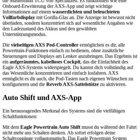
die Mastermind TCU von Specialized. Es funktioniert wie eine
Onboard-Erweiterung der AXS-App und zeigt wichtige
Informationen auf einem
wasserdichten und beleuchteten
Vollfarbdisplay
mit Gorilla-Glas an. Die Anzeige ist bewusst nicht
überladen, sondern konzentriert sich auf wesentliche Angaben wie
den Ladezustand des Akkus und den gewählten
Unterstützungsmodus.
Die
vielseitigen AXS Pod-Controller
ermöglichen es dir, alle
Powertrain-Funktionen einfach zu bedienen, ohne zusätzliche
Steuerungen und Displays am Lenker anzubringen. Das Ergebnis ist
ein
aufgeräumtes, kabelloses Cockpit
, das die Einfachheit des
Eagle AXS-Systems widerspiegelt. Du kannst dich vollständig auf
das Wesentliche konzentrieren und einfach losfahren. AXS
ermöglicht es dir auch, die Pod-Tasten nach eigenen Wünschen zu
konfigurieren und die
Reverb AXS-Sattelstütze
zu aktivieren.
Auto Shift und AXS-App
Ein herausragendes Merkmal des Systems sind die vielfältigen
Schaltfunktionen:
Mit dem
Eagle Powertrain Auto Shift
musst du während der Fahrt
nicht mehr ans Schalten denken. Ab sofort erfolgen deine
Schaltvorgänge vollautomatisch. Das Eagle Powertrain System