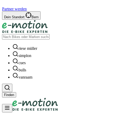
Partner werden
Dein Standort:
Bern
riese müller
simplon
cues
bulls
vanraam
Finden