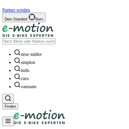
Partner werden
Dein Standort:
Bern
riese müller
simplon
bulls
cues
vanraam
Finden