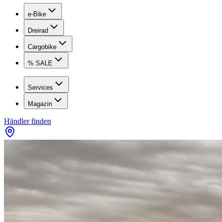
e-Bike
Dreirad
Cargobike
% SALE
Services
Magazin
Händler finden