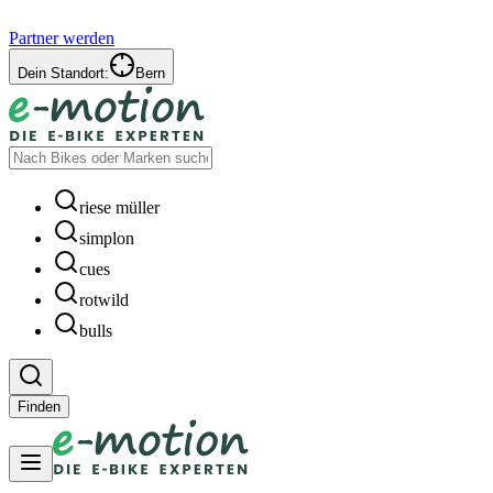
Partner werden
Dein Standort:
Bern
riese müller
simplon
cues
rotwild
bulls
Finden