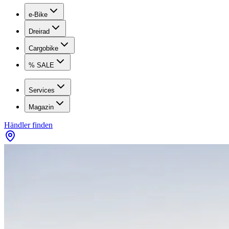
e-Bike
Dreirad
Cargobike
% SALE
Services
Magazin
Händler finden