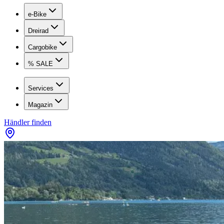
e-Bike
Dreirad
Cargobike
% SALE
Services
Magazin
Händler finden