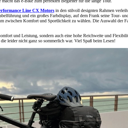
 macht das e-Bike zum perfekten Begleiter für die lange Tour.
erformance Line CX Motors
in den stilvoll designten Rahmen verlei
e Kabelführung und ein großes Farbdisplay, auf dem Frank seine Tour- un
, um zwischen Komfort und Sportlichkeit zu wählen. Die Auswahl der 
Komfort und Leistung, sondern auch eine hohe Reichweite und Flexibili
 die leider nicht ganz so sommerlich war. Viel Spaß beim Lesen!