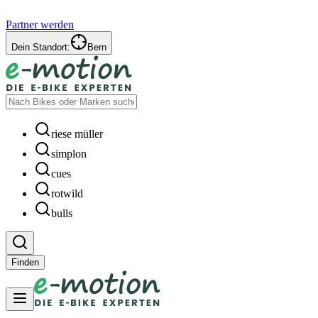
Partner werden
Dein Standort:
Bern
riese müller
simplon
cues
rotwild
bulls
Finden