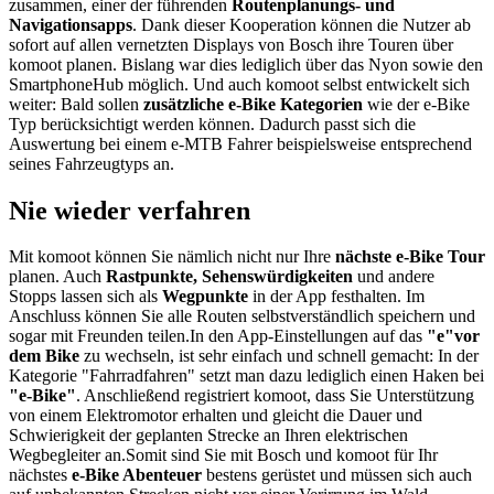
zusammen, einer der führenden
Routenplanungs- und
Navigationsapps
. Dank dieser Kooperation können die Nutzer ab
sofort auf allen vernetzten Displays von Bosch ihre Touren über
komoot planen. Bislang war dies lediglich über das Nyon sowie den
SmartphoneHub möglich.
Und auch komoot selbst entwickelt sich
weiter: Bald sollen
zusätzliche e-Bike Kategorien
wie der e-Bike
Typ berücksichtigt werden können. Dadurch passt sich die
Auswertung bei einem e-MTB Fahrer beispielsweise entsprechend
seines Fahrzeugtyps an.
Nie wieder verfahren
Mit komoot können Sie nämlich nicht nur Ihre
nächste e-Bike Tour
planen. Auch
Rastpunkte, Sehenswürdigkeiten
und andere
Stopps lassen sich als
Wegpunkte
in der App festhalten. Im
Anschluss können Sie alle Routen selbstverständlich speichern und
sogar mit Freunden teilen.
In den App-Einstellungen auf das
"e"
vor
dem Bike
zu wechseln, ist sehr einfach und schnell gemacht: In der
Kategorie "Fahrradfahren" setzt man dazu lediglich einen Haken bei
"e-Bike"
. Anschließend registriert komoot, dass Sie Unterstützung
von einem Elektromotor erhalten und gleicht die Dauer und
Schwierigkeit der geplanten Strecke an Ihren elektrischen
Wegbegleiter an.
Somit sind Sie mit Bosch und komoot für Ihr
nächstes
e-Bike Abenteuer
bestens gerüstet und müssen sich auch