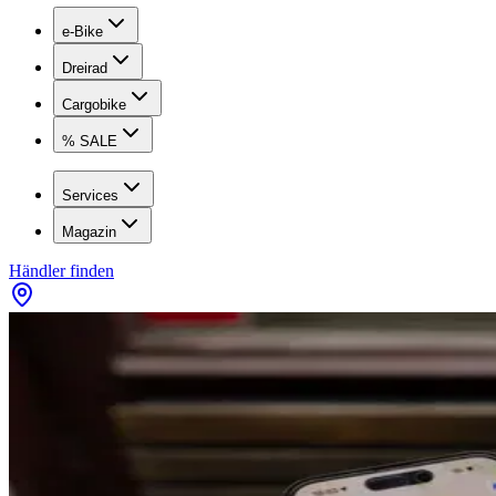
e-Bike
Dreirad
Cargobike
% SALE
Services
Magazin
Händler finden