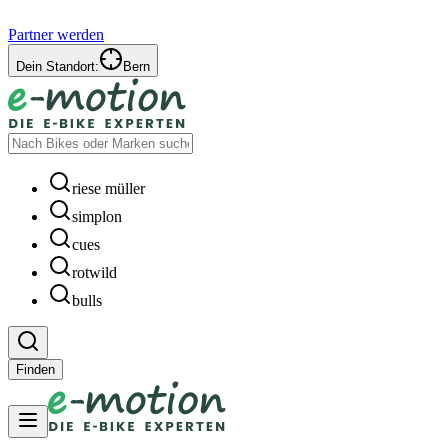
Partner werden
Dein Standort:
Bern
riese müller
simplon
cues
rotwild
bulls
Finden