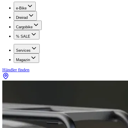
e-Bike
Dreirad
Cargobike
% SALE
Services
Magazin
Händler finden