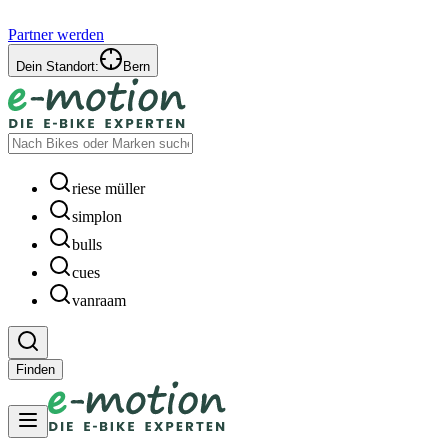
Partner werden
Dein Standort:
Bern
riese müller
simplon
bulls
cues
vanraam
Finden