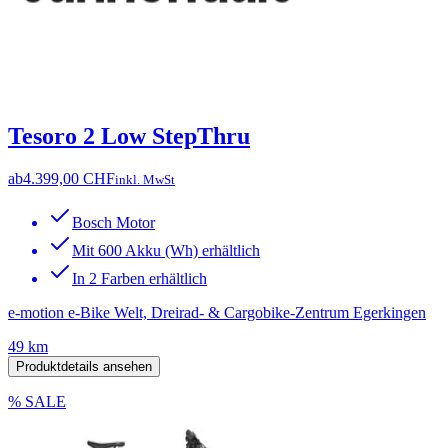
Tesoro 2 Low StepThru
ab
4.399,00 CHF
inkl. MwSt
Bosch Motor
Mit 600 Akku (Wh) erhältlich
In 2 Farben erhältlich
e-motion e-Bike Welt, Dreirad- & Cargobike-Zentrum Egerkingen
49 km
Produktdetails ansehen
% SALE