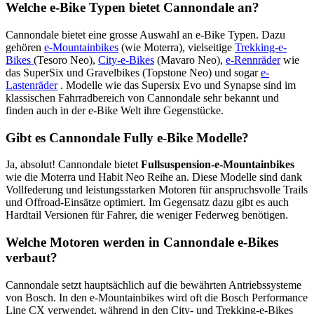
Welche e-Bike Typen bietet Cannondale an?
Cannondale bietet eine grosse Auswahl an e-Bike Typen. Dazu
gehören
e-Mountainbikes
(wie Moterra), vielseitige
Trekking-e-
Bikes
(Tesoro Neo),
City-e-Bikes
(Mavaro Neo),
e-Rennräder
wie
das SuperSix und Gravelbikes (Topstone Neo) und sogar
e-
Lastenräder
. Modelle wie das Supersix Evo und Synapse sind im
klassischen Fahrradbereich von Cannondale sehr bekannt und
finden auch in der e-Bike Welt ihre Gegenstücke.
Gibt es Cannondale Fully e-Bike Modelle?
Ja, absolut! Cannondale bietet
Fullsuspension-e-Mountainbikes
wie die Moterra und Habit Neo Reihe an. Diese Modelle sind dank
Vollfederung und leistungsstarken Motoren für anspruchsvolle Trails
und Offroad-Einsätze optimiert. Im Gegensatz dazu gibt es auch
Hardtail Versionen für Fahrer, die weniger Federweg benötigen.
Welche Motoren werden in Cannondale e-Bikes
verbaut?
Cannondale setzt hauptsächlich auf die bewährten Antriebssysteme
von Bosch. In den e-Mountainbikes wird oft die Bosch Performance
Line CX verwendet, während in den City- und Trekking-e-Bikes