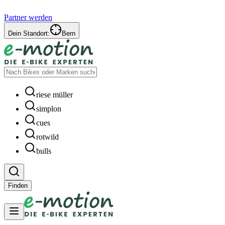
Partner werden
Dein Standort:
Bern
riese müller
simplon
cues
rotwild
bulls
Finden