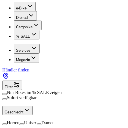
e-Bike
Dreirad
Cargobike
% SALE
Services
Magazin
Händler finden
Filter
Nur Bikes im
% SALE
zeigen
Sofort verfügbar
Geschlecht
Herren
Unisex
Damen