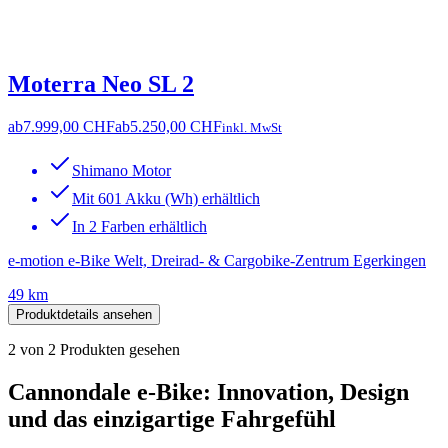
Moterra Neo SL 2
ab
7.999,00 CHF
ab
5.250,00 CHF
inkl. MwSt
Shimano Motor
Mit 601 Akku (Wh) erhältlich
In 2 Farben erhältlich
e-motion e-Bike Welt, Dreirad- & Cargobike-Zentrum Egerkingen
49 km
Produktdetails ansehen
2
von
2
Produkten gesehen
Cannondale e-Bike: Innovation, Design
und das einzigartige Fahrgefühl