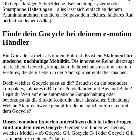
Ob Gepäckträger, Schutzbleche, Beleuchtungssysteme oder
Smartphone-Halterungen – alles lässt sich einfach an deinem
Aluminiumrahmen montieren. So passt dein leichtes, faltbares Rad
perfekt zu deinem Alltag.
Finde dein Gocycle bei deinem e-motion
Händler
Ein Gocycle ist mehr als nur ein Fahrrad. Es ist ein
Statement für
moderne, nachhaltige Mobilität
. Die innovative Reihe überzeugt
mit leichtem Gewicht, kompaktem Faltmechanismus und smarten
Features, die dein Leben in der Stadt spürbar einfacher machen.
Doch welches Gocycle passt zu dir? Brauchst du ein besonders
kompaktes, faltbares e-Bike für Pendelfahrten mit Bus und Bahn?
Legst du Wert auf eine automatische Gangschaltung oder
bevorzugst du die direkte Kontrolle einer klassischen Schaltung?
Welche Akkureichweite genügt für deine täglichen Strecken mit
dem Gocycle?
Unsere e-motion Experten unterstützen dich bei allen Fragen
rund um dein neues Gocycle
. Gemeinsam finden wir heraus,
welches Modell – ob Gocycle G4, Gocycle G4i oder Gocycle G4i+
– am besten zu deinem Alltag passt.