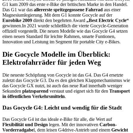
G1 kam 2009 das erste e-Bike der britischen Marke in den Handel.
Das G1 war das
allererste spritzgegossene Fahrrad
aus einer
Magnesiumlegierung. Mit dem G1 konnte Gocycle auf der
Eurobike 2009
direkt den begehrten Award
„Best Electric Cycle“
gewinnen.
In 2021 wurde schließlich die vierte Gocycle-Generation
offiziell vorgestellt. Die neuen Modelle wie das Gocycle G4 setzen
einen neuen Standard für leichte Rahmen, smarte Funtionen,
Innovation und Leistung im Segment für portable City e-Bikes.
Die Gocycle Modelle im Überblick:
Elektrofahrräder für jeden Weg
Die neueste Schöpfung von Gocycle ist das G4. Das G4 ersetzte
zuletzt das Gocycle G3. Da es den gleichen Klappmechanismus wie
das Gocycle GX nutzt, ist auch das neue Rad innerhalb weniger
Sekunden
platzsparend
verstaut und eignet sich für den
Transport
in öffentlichen Verkehrsmitteln
.
Das Gocycle G4: Leicht und wendig für die Stadt
Das Gocycle G4 ist das ideale e-Bike für alle, die Wert auf
Flexibilität und Design
legen. Mit der innovativen
Carbon-
Vorderradgabe
l, dem leisen G4drive-Antrieb und einem
Gewicht