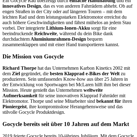
Ein Gocycle Rad überzeugt durch
einfache Handhabung
und ein
innovatives Design
, das es von anderen Fahrrädern abhebt. Ob auf
engen Straßen in der City oder auf längeren Touren – mit dem
leichten Rad und dem leistungsstarken Elektromotor erreichst du
auch höhere Geschwindigkeiten und fährst mühelos an jedem Stau
vorbei. Der integrierte
Lithium-Ionen-Akku
sorgt für eine
beeindruckende
Reichweite
, während du dein Bike dank
durchdachtem
Aluminiumrahmen-Design
bequem
zusammenklappen und mit einer Hand transportieren kannst.
Die Mission von Gocycle
Richard Thorpe
hat das Unternehmen Karbon Kinetics 2002 mit
dem
Ziel
gegründet, die
besten Klapprad e-Bikes der Welt
zu
produzieren. Sein umfassendes Know-how aus über 25 Jahren in
der Entwicklung von Sportwagen bei McLaren hilft ihm bei dieser
Mission. Heute genießt das Unternehmen
weltweite
Aufmerksamkeit
für seine innovativen Klapprad Fahrräder mit
Elektromotor. Thorpe und seine Mitarbeiter sind
bekannt für
ihren
Pioniergeist
, ihre kompromisslose Herangehensweise und das
stilvolle Gocycle Produktdesign.
Gocycle bereits seit über 10 Jahren auf dem Markt
2019 feierte Gocycle bereits 10-jähriges Jubiläum. Mit dem Gocycle