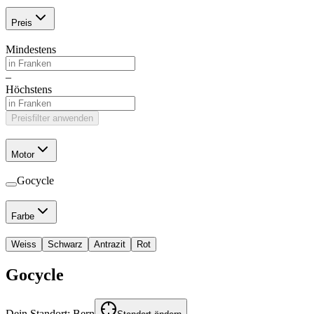
Preis
Mindestens
–
Höchstens
Preisfilter anwenden
Motor
Gocycle
Farbe
Weiss
Schwarz
Antrazit
Rot
Gocycle
Dein Standort:
Bern