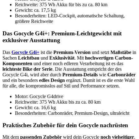
Reichweite: 375 Wh Akku für bis zu ca. 80 km
Gewicht: ca. 17,5 kg
Besonderheiten: LED-Cockpit, automatische Schaltung,
größere Reichweite
Das Gocycle G4i+: Premium-Leichtgewicht mit
exklusiver Ausstattung
Das
Gocycle G4i+
ist die
Premium-Version
und setzt
Maßstäbe
in
Sachen
Leichtbau
und
Exklusivität
. Mit
hochwertigen Carbon-
Komponenten
und einer noch edleren Verarbeitung ist es das
leichteste Bike der Serie
. Die Ausstattung entspricht der des
Gocycle G4i, wird aber durch
Premium-Details
wie
Carbonräder
und ein besonders
edles Design
ergänzt. Damit ist es die erste Wahl
für alle, die kompromisslos auf Stil und Performance setzen.
Motor: Gocycle G4drive
Reichweite: 375 Wh Akku bis zu ca. 80 km
Gewicht: ca. 16,6 kg
Besonderheiten: Carbonräder, Premium-Design, ultraleicht
Praktisches Zubehör für dein Gocycle nachrüsten
Mit dem
passenden Zubehör
wird dein Gocycle
noch vielseitiger
.