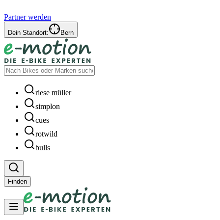
Partner werden
Dein Standort:
Bern
riese müller
simplon
cues
rotwild
bulls
Finden