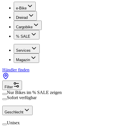
e-Bike
Dreirad
Cargobike
% SALE
Services
Magazin
Händler finden
Filter
Nur Bikes im
% SALE
zeigen
Sofort verfügbar
Geschlecht
Unisex