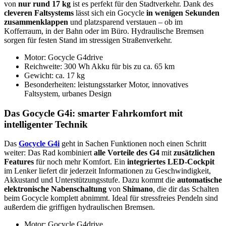
von
nur rund 17 kg
ist es perfekt für den Stadtverkehr. Dank des
cleveren Faltsystems
lässt sich ein Gocycle
in wenigen Sekunden
zusammenklappen
und platzsparend verstauen – ob im
Kofferraum, in der Bahn oder im Büro. Hydraulische Bremsen
sorgen für festen Stand im stressigen Straßenverkehr.
Motor: Gocycle G4drive
Reichweite: 300 Wh Akku für bis zu ca. 65 km
Gewicht: ca. 17 kg
Besonderheiten: leistungsstarker Motor, innovatives
Faltsystem, urbanes Design
Das Gocycle G4i: smarter Fahrkomfort mit
intelligenter Technik
Das
Gocycle G4i
geht in Sachen Funktionen noch einen Schritt
weiter: Das Rad kombiniert
alle Vorteile des G4
mit
zusätzlichen
Features
für noch mehr Komfort. Ein
integriertes LED-Cockpit
im Lenker liefert dir jederzeit Informationen zu Geschwindigkeit,
Akkustand und Unterstützungsstufe. Dazu kommt die
automatische
elektronische Nabenschaltung
von
Shimano
, die dir das Schalten
beim Gocycle komplett abnimmt. Ideal für stressfreies Pendeln sind
außerdem die griffigen hydraulischen Bremsen.
Motor:
Gocycle G4drive