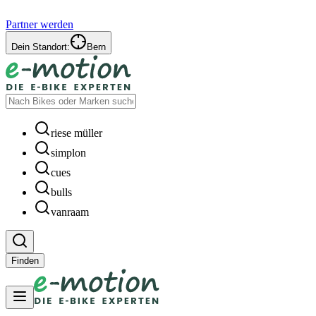
Partner werden
Dein Standort:
Bern
riese müller
simplon
cues
bulls
vanraam
Finden