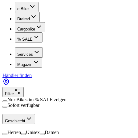
e-Bike
Dreirad
Cargobike
% SALE
Services
Magazin
Händler finden
Filter
Nur Bikes im
% SALE
zeigen
Sofort verfügbar
Geschlecht
Herren
Unisex
Damen