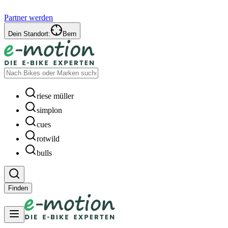
Partner werden
Dein Standort:
Bern
riese müller
simplon
cues
rotwild
bulls
Finden