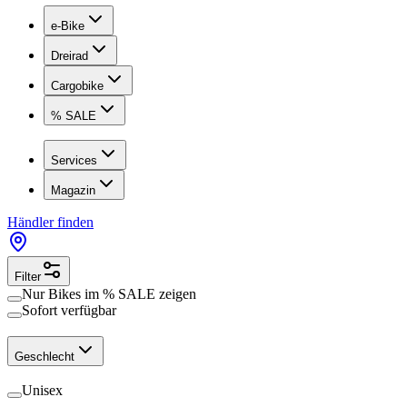
e-Bike
Dreirad
Cargobike
% SALE
Services
Magazin
Händler finden
Filter
Nur Bikes im
% SALE
zeigen
Sofort verfügbar
Geschlecht
Unisex