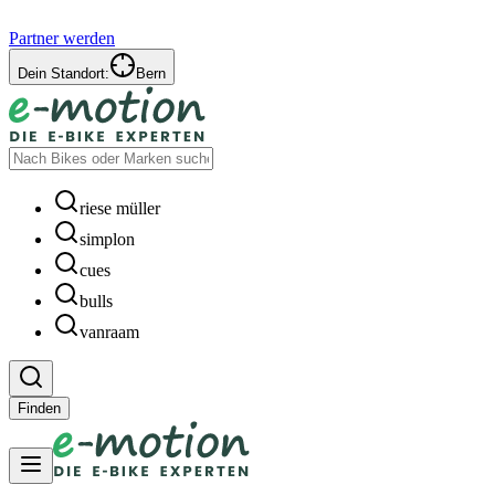
Partner werden
Dein Standort:
Bern
riese müller
simplon
cues
bulls
vanraam
Finden