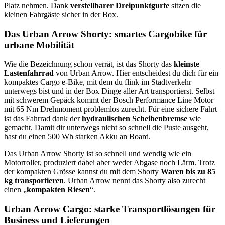
Platz nehmen. Dank
verstellbarer Dreipunktgurte
sitzen die
kleinen Fahrgäste sicher in der Box.
Das Urban Arrow Shorty: smartes Cargobike für
urbane Mobilität
Wie die Bezeichnung schon verrät, ist das Shorty das
kleinste
Lastenfahrrad
von Urban Arrow. Hier entscheidest du dich für ein
kompaktes Cargo e-Bike, mit dem du flink im Stadtverkehr
unterwegs bist und in der Box Dinge aller Art transportierst. Selbst
mit schwerem Gepäck kommt der Bosch Performance Line Motor
mit 65 Nm Drehmoment problemlos zurecht. Für eine sichere Fahrt
ist das Fahrrad dank der
hydraulischen Scheibenbremse
wie
gemacht. Damit dir unterwegs nicht so schnell die Puste ausgeht,
hast du einen 500 Wh starken Akku an Board.
Das Urban Arrow Shorty ist so schnell und wendig wie ein
Motorroller, produziert dabei aber weder Abgase noch Lärm. Trotz
der kompakten Grösse kannst du mit dem Shorty
Waren bis zu 85
kg transportieren
. Urban Arrow nennt das Shorty also zurecht
einen „
kompakten Riesen
“.
Urban Arrow Cargo: starke Transportlösungen für
Business und Lieferungen