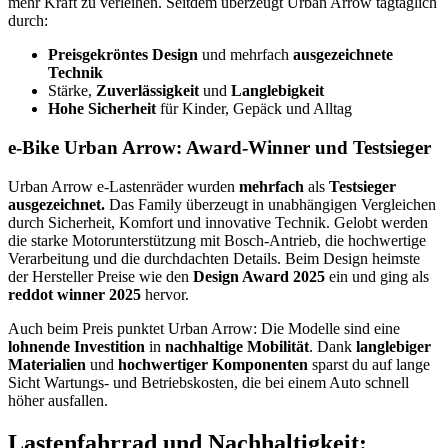
mehr Kraft zu verleihen. Seitdem überzeugt Urban Arrow tagtäglich
durch:
Preisgekröntes Design
und mehrfach
ausgezeichnete
Technik
Stärke,
Zuverlässigkeit
und
Langlebigkeit
Hohe Sicherheit
für Kinder, Gepäck und Alltag
e-Bike Urban Arrow: Award-Winner und Testsieger
Urban Arrow e-Lastenräder wurden
mehrfach
als
Testsieger
ausgezeichnet.
Das Family überzeugt in unabhängigen Vergleichen
durch Sicherheit, Komfort und innovative Technik. Gelobt werden
die starke Motorunterstützung mit Bosch-Antrieb, die hochwertige
Verarbeitung und die durchdachten Details. Beim Design heimste
der Hersteller Preise wie den
Design Award 2025
ein und ging als
reddot winner 2025
hervor.
Auch beim Preis punktet Urban Arrow: Die Modelle sind eine
lohnende Investition
in
nachhaltige Mobilität
. Dank
langlebiger
Materialien
und
hochwertiger Komponenten
sparst du auf lange
Sicht Wartungs- und Betriebskosten, die bei einem Auto schnell
höher ausfallen.
Lastenfahrrad und Nachhaltigkeit: