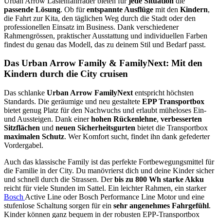
Urban Arrow Lastenfahrräder bieten für
jede Situation
die
passende Lösung
. Ob für
entspannte Ausflüge
mit den
Kindern
,
die Fahrt zur Kita, den täglichen Weg durch die Stadt oder den
professionellen Einsatz im Business. Dank verschiedener
Rahmengrössen, praktischer Ausstattung und individuellen Farben
findest du genau das Modell, das zu deinem Stil und Bedarf passt.
Das Urban Arrow Family & FamilyNext: Mit den
Kindern durch die City cruisen
Das schlanke
Urban Arrow FamilyNext
entspricht höchsten
Standards. Die geräumige und neu gestaltete
EPP Transportbox
bietet genug Platz für den Nachwuchs und erlaubt müheloses Ein-
und Aussteigen. Dank einer
hohen Rückenlehne
,
verbesserten
Sitzflächen
und
neuen Sicherheitsgurten
bietet die Transportbox
maximalen Schutz
. Wer Komfort sucht, findet ihn dank gefederter
Vordergabel.
Auch das klassische Family ist das perfekte Fortbewegungsmittel für
die Familie in der City. Du manövrierst dich und deine Kinder sicher
und schnell durch die Strassen. Der
bis zu 800 Wh starke Akku
reicht für viele Stunden im Sattel. Ein leichter Rahmen, ein starker
Bosch
Active Line oder Bosch Performance Line Motor und eine
stufenlose Schaltung sorgen für ein
sehr angenehmes Fahrgefühl
.
Kinder können ganz bequem in der robusten EPP-Transportbox