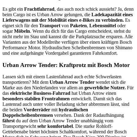
Es gibt ein
Frachtfahrrad
, das auch noch schick aussieht? Ja, denn
beim Cargo ist es Urban Arrow gelungen, die
Ladekapazität eines
Lieferwagens mit der Mobilität eines e-Bikes zu verbinden.
Es
eignet sich für den
Transport
von
Paketen
,
Lebensmittel
oder
sogar
Möbeln
. Wenn du dich für das Cargo entscheidest, stehst du
nicht mehr im Stau und kannst dir die Parkplatzsuche ersparen. Alle
Varianten aus der Modellreihe verfügen über einen kräftigen Bosch
Performance Motor. Hydraulischen Scheibenbremsen von Shimano
und eine aufgehängte Vordergabel garantieren Fahrkomfort.
Urban Arrow Tender: Kraftprotz mit Bosch Motor
Lassen sich mit einem Lastenfahrrad auch echte Schwerlasten
transportieren? Mit dem
Urban Arrow Tender
wendet sich die
Marke aus den Niederlanden vor allem an
gewerbliche Nutzer.
Für
das
elektrische Business-Fahrrad
hat Urban Arrow einen
besonders stabilen Frontrahmen
entwickelt. Damit sich das
Lastenrad auch unter voller Beladung sicher abbremsen lässt, sind
die beiden
Vorderräder
mit
hydraulischen
Doppelscheibenbremsen
versehen. Dank der Radaufhängung
fährst
du auf dem Urban Arrow Tender unabhängig vom
Transportgewicht
sehr komfortabel
. Die starke Rohloff-
Getriebenabe bietet höchsten Schaltkomfort, während der Bosch