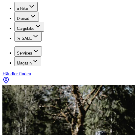
e-Bike
Dreirad
Cargobike
% SALE
Services
Magazin
Händler finden