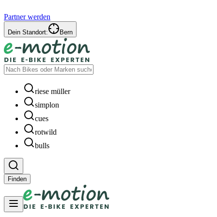
Partner werden
Dein Standort:
Bern
riese müller
simplon
cues
rotwild
bulls
Finden