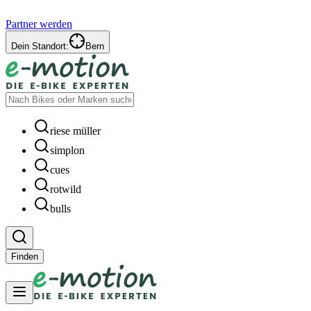
Partner werden
Dein Standort:
Bern
riese müller
simplon
cues
rotwild
bulls
Finden