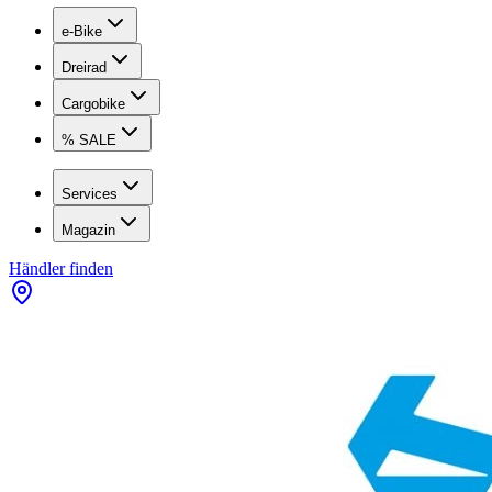
e-Bike
Dreirad
Cargobike
% SALE
Services
Magazin
Händler finden