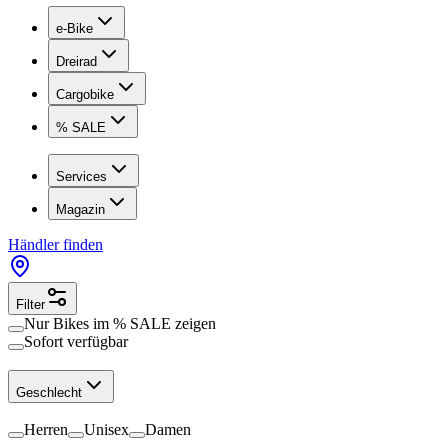
e-Bike
Dreirad
Cargobike
% SALE
Services
Magazin
Händler finden
Filter
Nur Bikes im
% SALE
zeigen
Sofort verfügbar
Geschlecht
Herren
Unisex
Damen