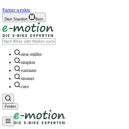
Partner werden
Dein Standort:
Bern
riese müller
simplon
vanraam
stromer
cues
Finden