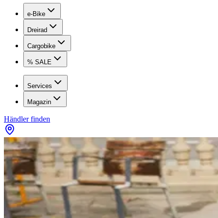
e-Bike
Dreirad
Cargobike
% SALE
Services
Magazin
Händler finden