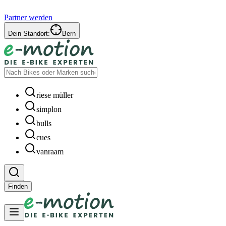
Partner werden
Dein Standort:
Bern
riese müller
simplon
bulls
cues
vanraam
Finden