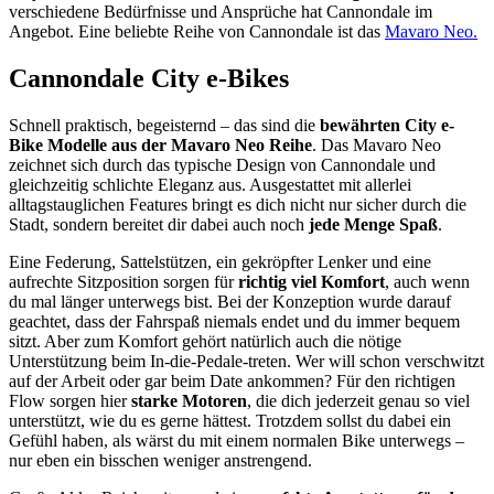
verschiedene Bedürfnisse und Ansprüche hat Cannondale im
Angebot. Eine beliebte Reihe von Cannondale ist das
Mavaro Neo.
Cannondale City e-Bikes
Schnell praktisch, begeisternd – das sind die
bewährten City e-
Bike Modelle aus der Mavaro Neo Reihe
. Das Mavaro Neo
zeichnet sich durch das typische Design von Cannondale und
gleichzeitig schlichte Eleganz aus. Ausgestattet mit allerlei
alltagstauglichen Features bringt es dich nicht nur sicher durch die
Stadt, sondern bereitet dir dabei auch noch
jede Menge Spaß
.
Eine Federung, Sattelstützen, ein gekröpfter Lenker und eine
aufrechte Sitzposition sorgen für
richtig viel Komfort
, auch wenn
du mal länger unterwegs bist. Bei der Konzeption wurde darauf
geachtet, dass der Fahrspaß niemals endet und du immer bequem
sitzt. Aber zum Komfort gehört natürlich auch die nötige
Unterstützung beim In-die-Pedale-treten. Wer will schon verschwitzt
auf der Arbeit oder gar beim Date ankommen? Für den richtigen
Flow sorgen hier
starke Motoren
, die dich jederzeit genau so viel
unterstützt, wie du es gerne hättest. Trotzdem sollst du dabei ein
Gefühl haben, als wärst du mit einem normalen Bike unterwegs –
nur eben ein bisschen weniger anstrengend.