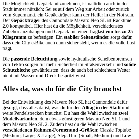
Die Möglichkeit, Gepäck mitzunehmen, ist natürlich auch in der
Stadt immer nützlich: Sei es auf dem Weg zur Arbeit oder zurück
vom Supermarkt, ein Gepäckträger kann der Helfer in der Not sein.
Der
Gepäckträger
des Cannondale Mavaro Neo SL ist Racktime
2.0 kompatibel. Hier hast du die Möglichkeit, verschiedenstes
Zubehör anzuhängen und Gepäck mit einer Traglast
von bis zu 25
Kilogramm
zu befestigen. Ein
stabiler Seitenständer
sorgt dafür,
dass dein City e-Bike auch dann sicher steht, wenn es die volle Last
trägt.
Die
passende Beleuchtung
sowie hydraulische Scheibenbremsen
von Tektro sorgen für mehr Sicherheit im Straßenverkehr und
solide
Schutzbleche
gewährleisten, dass du auch bei schlechtem Wetter
nicht mit Wasser und Dreck bespritzt wirst.
Alles da, was du für die City brauchst
Bei der Entwicklung des Mavaro Neo SL hat Cannondale dafür
gesorgt, dass alles da ist, was du für den
Alltag in der Stadt
und
weite Pendelstrecken brauchst. Du hast die Wahl zwischen
zwei
Modellvarianten
, dem etwas günstigeren Mavaro Neo SL 1 und
dem Mavaro Neo SL 2. Zudem hast du die Wahl zwischen
verschiedenen Rahmen-Formenund -Größen
: Classic Toptube
(Medium, Large, X-Large), Step-Thru (Small, Medium) und Low