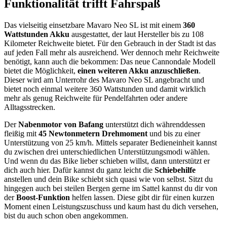
Funktionalität trifft Fahrspaß
Das vielseitig einsetzbare Mavaro Neo SL ist mit einem
360
Wattstunden Akku
ausgestattet, der laut Hersteller bis zu 108
Kilometer Reichweite bietet. Für den Gebrauch in der Stadt ist das
auf jeden Fall mehr als ausreichend. Wer dennoch mehr Reichweite
benötigt, kann auch die bekommen: Das neue Cannondale Modell
bietet die Möglichkeit,
einen weiteren Akku anzuschließen
.
Dieser wird am Unterrohr des Mavaro Neo SL angebracht und
bietet noch einmal weitere 360 Wattstunden und damit wirklich
mehr als genug Reichweite für Pendelfahrten oder andere
Alltagsstrecken.
Der
Nabenmotor von Bafang
unterstützt dich währenddessen
fleißig mit
45 Newtonmetern Drehmoment
und bis zu einer
Unterstützung von 25 km/h. Mittels separater Bedieneinheit kannst
du zwischen drei unterschiedlichen Unterstützungsmodi wählen.
Und wenn du das Bike lieber schieben willst, dann unterstützt er
dich auch hier. Dafür kannst du ganz leicht die
Schiebehilfe
anstellen und dein Bike schiebt sich quasi wie von selbst. Sitzt du
hingegen auch bei steilen Bergen gerne im Sattel kannst du dir von
der
Boost-Funktion
helfen lassen. Diese gibt dir für einen kurzen
Moment einen Leistungszuschuss und kaum hast du dich versehen,
bist du auch schon oben angekommen.