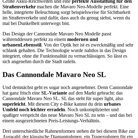
Große Akku-Reichweiten und eine
perfekte Ausstattung für den
Straßenverkehr
machen die Mavaro Neo-Modelle perfekt. Eine
helle, integrierte Beleuchtung sorgt beispielsweise für Sichtbarkeit
im Straßenverkehr und dafür, dass auch du genug siehst, wenn du
mal bei Dunkelheit unterwegs bist.
Das Design der Cannondale Mavaro Neo Modelle passt
währenddessen perfekt zu einem
modernen und
urbanen
Lebensstil
. Von der Optik her ist es zweckmäßig und sehr
schlank gehalten. Die Technologie wurde nahtlos in das Design
integriert, ohne die Funktionalität zu vernachlässigen. So lässt es
sich angenehm durch die Stadt radeln.
Das Cannondale Mavaro Neo SL
Und demnächst geht es sogar noch angenehmer. Denn Cannondale
hat ganz frisch eine
SL-Variante
auf den Markt gebracht: das
Cannondale Mavaro Neo SL. SL das steht für super light, also
superleicht
. Mit diesem City e-Bike kannst du dein
urbanes
Umfeld noch leichter erradeln
. Noch unkomplizierter und
spaßiger verspricht das neue Mavaro Neo SL zu sein – und das bei
einem ausgezeichneten Preis-Leistungs-Verhältnis.
Drei unterschiedliche Rahmenformen stehen dir bei diesem Bike zur
Auswahl: der klassische Diamantrahmen, ein Trapezrahmen für ein