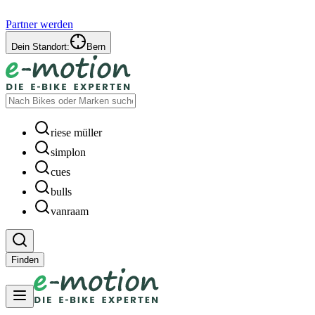
Partner werden
Dein Standort:
Bern
riese müller
simplon
cues
bulls
vanraam
Finden