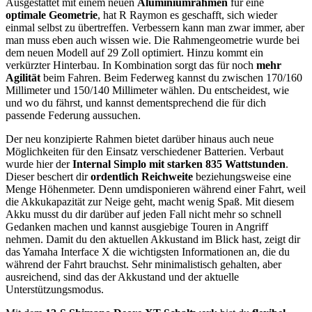
Ausgestattet mit einem neuen
Aluminiumrahmen
für eine
optimale Geometrie
, hat R Raymon es geschafft, sich wieder
einmal selbst zu übertreffen. Verbessern kann man zwar immer, aber
man muss eben auch wissen wie. Die Rahmengeometrie wurde bei
dem neuen Modell auf 29 Zoll optimiert. Hinzu kommt ein
verkürzter Hinterbau. In Kombination sorgt das für noch
mehr
Agilität
beim Fahren. Beim Federweg kannst du zwischen 170/160
Millimeter und 150/140 Millimeter wählen. Du entscheidest, wie
und wo du fährst, und kannst dementsprechend die für dich
passende Federung aussuchen.
Der neu konzipierte Rahmen bietet darüber hinaus auch neue
Möglichkeiten für den Einsatz verschiedener Batterien. Verbaut
wurde hier der
Internal Simplo mit starken 835 Wattstunden
.
Dieser beschert dir
ordentlich Reichweite
beziehungsweise eine
Menge Höhenmeter. Denn umdisponieren während einer Fahrt, weil
die Akkukapazität zur Neige geht, macht wenig Spaß. Mit diesem
Akku musst du dir darüber auf jeden Fall nicht mehr so schnell
Gedanken machen und kannst ausgiebige Touren in Angriff
nehmen. Damit du den aktuellen Akkustand im Blick hast, zeigt dir
das Yamaha Interface X die wichtigsten Informationen an, die du
während der Fahrt brauchst. Sehr minimalistisch gehalten, aber
ausreichend, sind das der Akkustand und der aktuelle
Unterstützungsmodus.