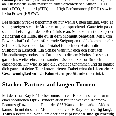
an. Du hast die Wahl zwischen fünf verschiedenen Stufen: ECO
und +ECO, Standard (STD) und High Performance (HIGH) sowie
Extra Power (EXPW).
Bei gerader Strecke bekommst du nur wenig Unterstützung, wird es
steiler, steigert sich die Motorleistung entsprechend. Ganz fein passt
sich die Leistung an deine Bedürfnisse an. So bekommst du zu jeder
Zeit
genau die Hilfe, die du in dem Moment benötigst
. Mit Extra
Power schaffst du herausfordernde Steigungen und bekommst mehr
Schubkraft. Besonders komfortabel ist auch der
Automatic
Support in Echtzeit
: Ein Sensor wählt für dich den richtigen
Unterstützungsmodus aus. Du musst in diesem Modus also selbst
gar nichts weiter einstellen, sondern lässt den Sensor für dich
entscheiden. Dir wird so also die Arbeit abgenommen und du kannst
dich ganz auf deine Tour konzentrieren. Dabei wirst du
bis zu einer
Geschwindigkeit von 25 Kilometern pro Stunde
unterstützt.
Starker Partner auf langen Touren
Mit dem TrailRay E 11.0 bekommst du ein Bike, dass nicht nur mit
einer sportlichen Optik, sondern auch mit innovativen Rahmen-
Features glänzen kann. Dank des 835 Wattstunden starken Akkus
kannst du mit diesem e-Mountainbike von R Raymon
richtig lange
Touren
bestreiten. Vor allem aber der
superleichte und gleichzeitig