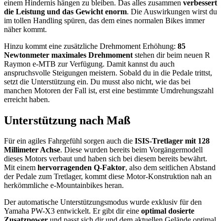
einem Hindernis hängen zu bleiben. Das alles zusammen
verbessert
die Leistung und das Gewicht enorm
. Die Auswirkungen wirst du
im tollen Handling spüren, das dem eines normalen Bikes immer
näher kommt.
Hinzu kommt eine zusätzliche Drehmoment Erhöhung:
85
Newtonmeter maximales Drehmoment
stehen dir beim neuen R
Raymon e-MTB zur Verfügung. Damit kannst du auch
anspruchsvolle Steigungen meistern. Sobald du in die Pedale trittst,
setzt die Unterstützung ein. Du musst also nicht, wie das bei
manchen Motoren der Fall ist, erst eine bestimmte Umdrehungszahl
erreicht haben.
Unterstützung nach Maß
Für ein agiles Fahrgefühl sorgen auch die
ISIS-Tretlager mit 128
Millimeter Achse
. Diese wurden bereits beim Vorgängermodell
dieses Motors verbaut und haben sich bei diesem bereits bewährt.
Mit einem
hervorragenden Q-Faktor
, also dem seitlichen Abstand
der Pedale zum Tretlager, kommt diese Motor-Konstruktion nah an
herkömmliche e-Mountainbikes heran.
Der automatische Unterstützungsmodus wurde exklusiv für den
Yamaha PW-X3 entwickelt. Er gibt dir eine
optimal dosierte
Zusatzpower
und passt sich dir und dem aktuellen Gelände optimal