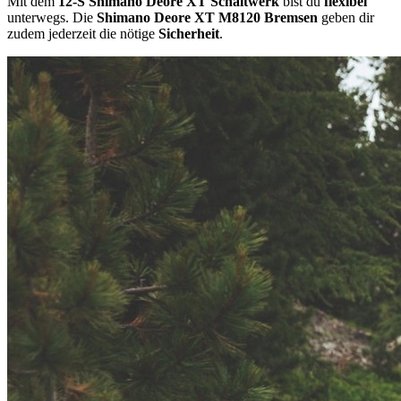
Mit dem
12-S Shimano Deore XT Schaltwerk
bist du
flexibel
unterwegs. Die
Shimano Deore XT M8120 Bremsen
geben dir
zudem jederzeit die nötige
Sicherheit
.