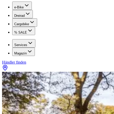
e-Bike
Dreirad
Cargobike
% SALE
Services
Magazin
Händler finden