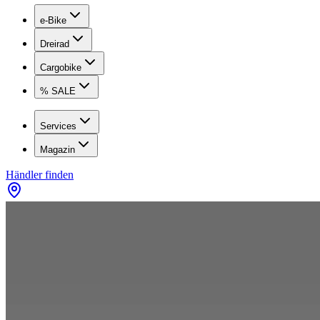
e-Bike
Dreirad
Cargobike
% SALE
Services
Magazin
Händler finden