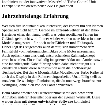
kombiniert mit der innovativen MasterMind Turbo Control Unit –
Fahrspaß ist mit diesem neuen e-MTB garantiert.
Jahrzehntelange Erfahrung
Wer sich fürs Mountainbiken interessiert, der kommt um den Namen
Specialized nicht herum. Gerade im
Offroad-Sektor
ist der Bike-
Hersteller einer, der genau weiß, was beim sportlichen Fahren im
Gelände gebraucht wird. Immer wieder werden neue Ideen in neue
Modelle umgesetzt – für noch mehr
Effizienz und Fahrspaß
.
Dabei liegt das Augenmerk auch darauf, sich immer mehr dem
Fahrgefühl von herkömmlichen Bikes ohne Motor anzunähern.
Auch optisch kann dies dank entsprechendem Rahmenkonzept
erreicht werden. Ein vollständig integrierter Akku und Antrieb sowie
eine innenliegende Kabelführung sehen dabei nicht nur gut aus.
Zusätzlich schützt diese Konstruktion auch die
hochwertige
Technologie
. Bei den e-Mountainbike Modellen der Turbo Reihe ist
auch das Display in den Rahmen eingearbeitet. Unauffällig stellt es
trotzdem alle wichtigen Funktionen, die du unterwegs brauchst, zur
Verfügung, ohne dich von der Fahrt abzulenken.
Beim Motor arbeitet der Hersteller zumeist mit den bewährten
Antrieben anderer Hersteller oder aus der eigenen Werkstatt. Diese
werden dann mit
eigens entwickelter Software
kombiniert –