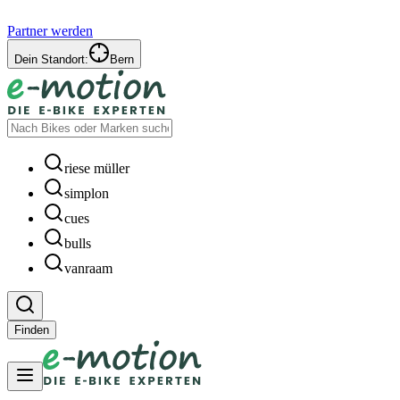
Partner werden
Dein Standort:
Bern
riese müller
simplon
cues
bulls
vanraam
Finden