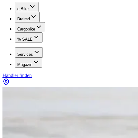
e-Bike
Dreirad
Cargobike
% SALE
Services
Magazin
Händler finden