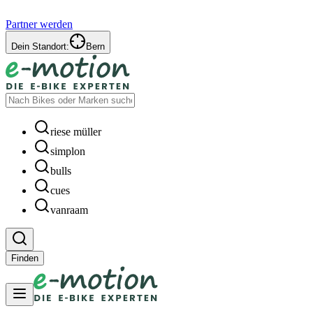
Partner werden
Dein Standort:
Bern
riese müller
simplon
bulls
cues
vanraam
Finden