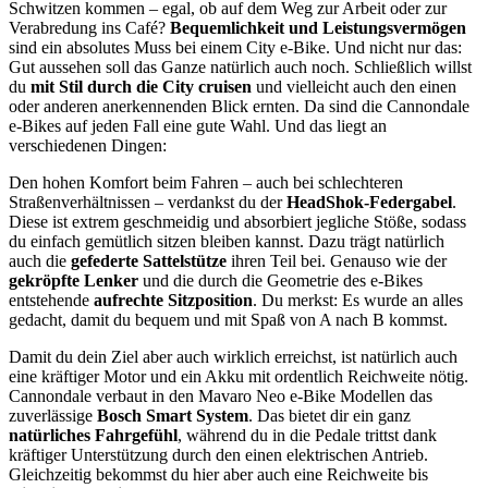
Schwitzen kommen – egal, ob auf dem Weg zur Arbeit oder zur
Verabredung ins Café?
Bequemlichkeit und Leistungsvermögen
sind ein absolutes Muss bei einem City e-Bike. Und nicht nur das:
Gut aussehen soll das Ganze natürlich auch noch. Schließlich willst
du
mit Stil durch die City cruisen
und vielleicht auch den einen
oder anderen anerkennenden Blick ernten. Da sind die Cannondale
e-Bikes auf jeden Fall eine gute Wahl. Und das liegt an
verschiedenen Dingen:
Den hohen Komfort beim Fahren – auch bei schlechteren
Straßenverhältnissen – verdankst du der
HeadShok-Federgabel
.
Diese ist extrem geschmeidig und absorbiert jegliche Stöße, sodass
du einfach gemütlich sitzen bleiben kannst. Dazu trägt natürlich
auch die
gefederte Sattelstütze
ihren Teil bei. Genauso wie der
gekröpfte Lenker
und die durch die Geometrie des e-Bikes
entstehende
aufrechte Sitzposition
. Du merkst: Es wurde an alles
gedacht, damit du bequem und mit Spaß von A nach B kommst.
Damit du dein Ziel aber auch wirklich erreichst, ist natürlich auch
eine kräftiger Motor und ein Akku mit ordentlich Reichweite nötig.
Cannondale verbaut in den Mavaro Neo e-Bike Modellen das
zuverlässige
Bosch Smart System
. Das bietet dir ein ganz
natürliches Fahrgefühl
, während du in die Pedale trittst dank
kräftiger Unterstützung durch den einen elektrischen Antrieb.
Gleichzeitig bekommst du hier aber auch eine Reichweite bis