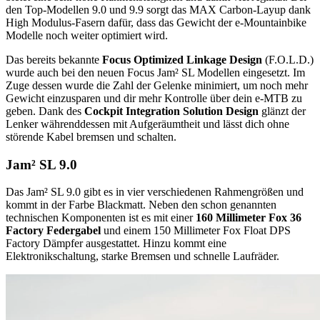
den Top-Modellen 9.0 und 9.9 sorgt das MAX Carbon-Layup dank
High Modulus-Fasern dafür, dass das Gewicht der e-Mountainbike
Modelle noch weiter optimiert wird.
Das bereits bekannte
Focus Optimized Linkage Design
(F.O.L.D.)
wurde auch bei den neuen Focus Jam² SL Modellen eingesetzt. Im
Zuge dessen wurde die Zahl der Gelenke minimiert, um noch mehr
Gewicht einzusparen und dir mehr Kontrolle über dein e-MTB zu
geben. Dank des
Cockpit Integration Solution Design
glänzt der
Lenker währenddessen mit Aufgeräumtheit und lässt dich ohne
störende Kabel bremsen und schalten.
Jam² SL 9.0
Das Jam² SL 9.0 gibt es in vier verschiedenen Rahmengrößen und
kommt in der Farbe Blackmatt. Neben den schon genannten
technischen Komponenten ist es mit einer
160 Millimeter Fox 36
Factory Federgabel
und einem 150 Millimeter Fox Float DPS
Factory Dämpfer ausgestattet. Hinzu kommt eine
Elektronikschaltung, starke Bremsen und schnelle Laufräder.