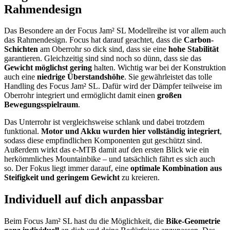
Rahmendesign
Das Besondere an der Focus Jam² SL Modellreihe ist vor allem auch
das Rahmendesign. Focus hat darauf geachtet, dass die
Carbon-
Schichten
am Oberrohr so dick sind, dass sie eine
hohe Stabilität
garantieren. Gleichzeitig sind sind noch so dünn, dass sie das
Gewicht möglichst gering
halten. Wichtig war bei der Konstruktion
auch eine
niedrige Überstandshöhe
. Sie gewährleistet das tolle
Handling des Focus Jam² SL. Dafür wird der Dämpfer teilweise im
Oberrohr integriert und ermöglicht damit einen
großen
Bewegungsspielraum
.
Das Unterrohr ist vergleichsweise schlank und dabei trotzdem
funktional.
Motor und Akku wurden hier vollständig integriert
,
sodass diese empfindlichen Komponenten gut geschützt sind.
Außerdem wirkt das e-MTB damit auf den ersten Blick wie ein
herkömmliches Mountainbike – und tatsächlich fährt es sich auch
so. Der Fokus liegt immer darauf, eine
optimale Kombination aus
Steifigkeit und geringem Gewicht
zu kreieren.
Individuell auf dich anpassbar
Beim Focus Jam² SL hast du die Möglichkeit, die
Bike-Geometrie