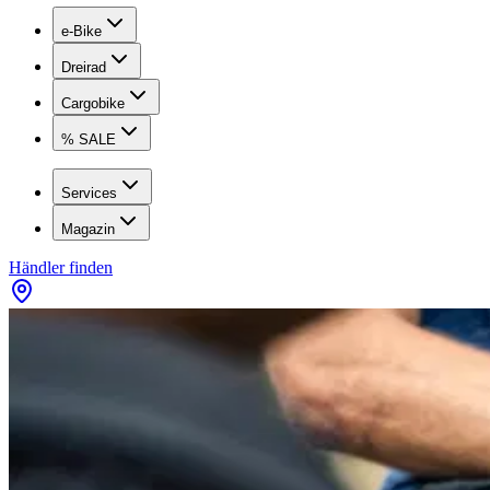
e-Bike
Dreirad
Cargobike
% SALE
Services
Magazin
Händler finden