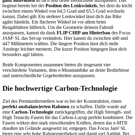
ganz individuell
an dich und deine Bedürfnisse anzupassen. Das
beginnt bereits bei der
Position des Lenkwinkels
, bei dem du leicht
zwischen einem Winkel von 64,5 Grad und 65,5 Grad wechseln
kannst. Dabei gilt: Ein steilerer Lenkwinkel lässt dich das Bike
agiler händeln. Ein flacherer Winkel ist vor allem beim
Bergabfahren hilfreich. Um die Geometrie deinem Fahrstil
anzupassen, kannst du dank
FLIP CHIP am Hinterbau
des Focus
JAM² SL das Set-up verändern. Hier kannst du zwischen 440 und
447 Millimetern wählen. Die längere Position lässt dich steile
Anstiege leichter meistern. Die kurze Position hingegen lässt dich
besonders agil fahren.
Beide Komponenten zusammen bieten dir insgesamt vier
verschiedene Varianten, dein e-Mountainbike an deine Bedürfnisse
und unterschiedliche Gegebenheiten anzupassen.
Die hochwertige Carbon-Technologie
Ziel des Premiumherstellers war es bei der Konstruktion, einen
perfekt ausbalancierten Rahmen
zu schaffen. Dafür wurde auf
eine
Carbon-Technologie
zurückgegriffen, die High Strength- und
High Tenacity-Fasern für das Carbon-Layup perfekt kombiniert. Die
Fasern wirken den stark einwirkenden Kräften, denen das e-MTB
draußen im Gelände ausgesetzt ist, entgegen. Das Focus Jam² SL
bietet eine sehr hohe Rahmensteifigkeit und damit viel Agilität. Bei