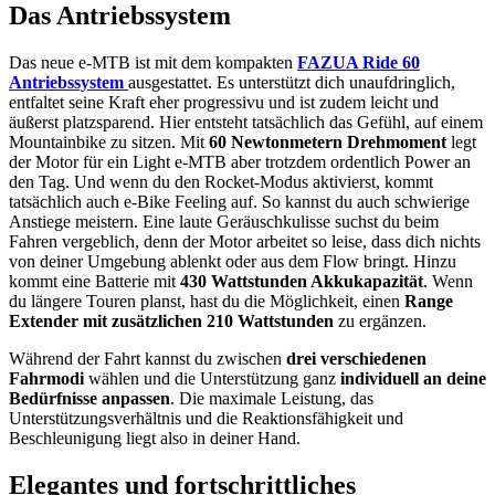
Das Antriebssystem
Das neue e-MTB ist mit dem kompakten
FAZUA Ride 60
Antriebssystem
ausgestattet. Es unterstützt dich unaufdringlich,
entfaltet seine Kraft eher progressivu und ist zudem leicht und
äußerst platzsparend. Hier entsteht tatsächlich das Gefühl, auf einem
Mountainbike zu sitzen. Mit
60 Newtonmetern Drehmoment
legt
der Motor für ein Light e-MTB aber trotzdem ordentlich Power an
den Tag. Und wenn du den Rocket-Modus aktivierst, kommt
tatsächlich auch e-Bike Feeling auf. So kannst du auch schwierige
Anstiege meistern. Eine laute Geräuschkulisse suchst du beim
Fahren vergeblich, denn der Motor arbeitet so leise, dass dich nichts
von deiner Umgebung ablenkt oder aus dem Flow bringt. Hinzu
kommt eine Batterie mit
430 Wattstunden Akkukapazität
. Wenn
du längere Touren planst, hast du die Möglichkeit, einen
Range
Extender mit zusätzlichen 210 Wattstunden
zu ergänzen.
Während der Fahrt kannst du zwischen
drei verschiedenen
Fahrmodi
wählen und die Unterstützung ganz
individuell an deine
Bedürfnisse anpassen
. Die maximale Leistung, das
Unterstützungsverhältnis und die Reaktionsfähigkeit und
Beschleunigung liegt also in deiner Hand.
Elegantes und fortschrittliches