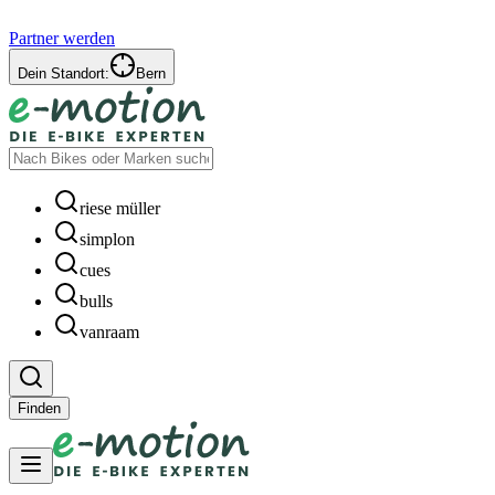
Partner werden
Dein Standort:
Bern
riese müller
simplon
cues
bulls
vanraam
Finden