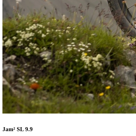
Jam² SL 9.9