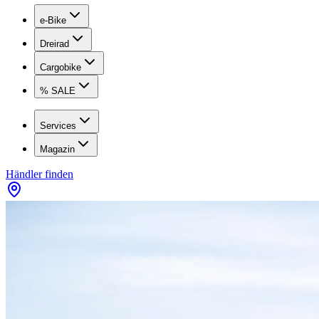
e-Bike
Dreirad
Cargobike
% SALE
Services
Magazin
Händler finden