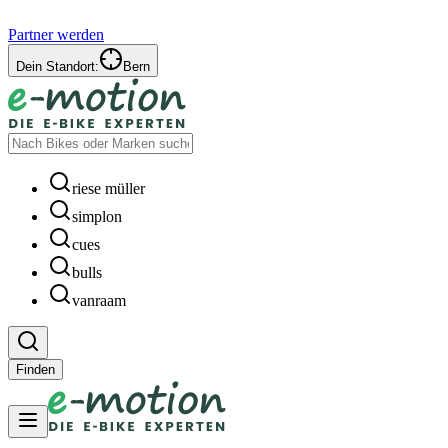
Partner werden
Dein Standort:
Bern
riese müller
simplon
cues
bulls
vanraam
Finden