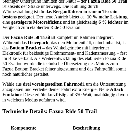
Steiniger Untergrund inmitten der Natur – der
Fazua Ride 50 Trail
ist abseits der Straße unterwegs. Die Kühlung durch
Wärmestrahlung ist für das
Bergauffahren in rauem Terrain
bestens geeignet
. Der neue Antrieb bietet ca.
10 % mehr Leistung
,
eine
gesteigerte Motoreffizienz
und ist gleichzeitig
6 % leichter
im
Vergleich zum etablierten Ride 50 Evation.
Der
Fazua Ride 50 Trail
ist komplett im Rahmen integriert.
Während das
Drivepack
, das den Motor enthält, entnehmbar ist, ist
das
Bottom Bracket
– das Winkelgetriebe mit integrierter
Elektronik für beidseitige Drehmoment- und Kadenzmessung – fest
im Bike verbaut. Als Weiterentwicklung des etablierten Fazua Ride
50 Evation wurde die technische Übersetzung des Motors zum
Fazua Bottom Bracket feiner abgestimmt und das Fahrgefühl somit
noch natürlicher gestaltet.
Wähle aus
drei voreingestellten Fahrmodi
, um die Unterstützung
anzupassen und verleihe deiner Fahrt extra Energie. Neue
Attack-
Funktion
: Diese erhöht kurzfristig auf 350 Watt, unabhängig davon
in welchem Modus gefahren wird.
Technische Details: Fazua Ride 50 Trail
Komponente
Beschreibung