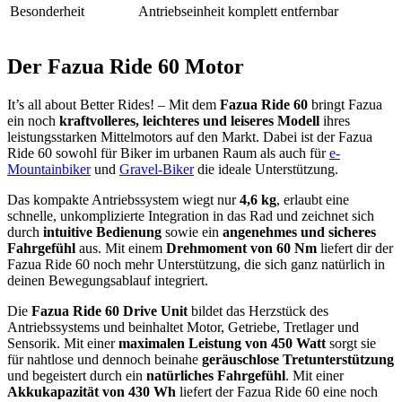
Besonderheit
Antriebseinheit komplett entfernbar
Der Fazua Ride 60 Motor
It’s all about Better Rides! – Mit dem
Fazua Ride 60
bringt Fazua
ein noch
kraftvolleres, leichteres und leiseres Modell
ihres
leistungsstarken Mittelmotors auf den Markt. Dabei ist der Fazua
Ride 60 sowohl für Biker im urbanen Raum als auch für
e-
Mountainbiker
und
Gravel-Biker
die ideale Unterstützung.
Das kompakte Antriebssystem wiegt nur
4,6 kg
, erlaubt eine
schnelle, unkomplizierte Integration in das Rad und zeichnet sich
durch
intuitive Bedienung
sowie ein
angenehmes und sicheres
Fahrgefühl
aus. Mit einem
Drehmoment von 60 Nm
liefert dir der
Fazua Ride 60 noch mehr Unterstützung, die sich ganz natürlich in
deinen Bewegungsablauf integriert.
Die
Fazua Ride 60 Drive Unit
bildet das Herzstück des
Antriebssystems und beinhaltet Motor, Getriebe, Tretlager und
Sensorik. Mit einer
maximalen Leistung von 450 Watt
sorgt sie
für nahtlose und dennoch beinahe
geräuschlose Tretunterstützung
und begeistert durch ein
natürliches Fahrgefühl
. Mit einer
Akkukapazität von 430 Wh
liefert der Fazua Ride 60 eine noch