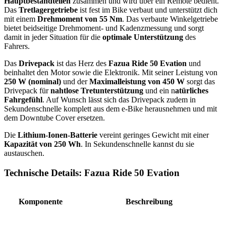
Hauptbestandteilen
zusammen und wird über ein Remote bedient.
Das
Tretlagergetriebe
ist fest im Bike verbaut und unterstützt dich
mit einem
Drehmoment von 55 Nm
. Das verbaute Winkelgetriebe
bietet beidseitige Drehmoment- und Kadenzmessung und sorgt
damit in jeder Situation für die
optimale Unterstützung
des
Fahrers.
Das
Drivepack
ist das Herz des
Fazua Ride 50 Evation
und
beinhaltet den Motor sowie die Elektronik. Mit seiner Leistung von
250 W (nominal)
und der
Maximalleistung von 450 W
sorgt das
Drivepack für
nahtlose Tretunterstützung
und ein n
atürliches
Fahrgefühl
. Auf Wunsch lässt sich das Drivepack zudem in
Sekundenschnelle komplett aus dem e-Bike herausnehmen und mit
dem Downtube Cover ersetzen.
Die
Lithium-Ionen-Batterie
vereint geringes Gewicht mit einer
Kapazität von 250 Wh
. In Sekundenschnelle kannst du sie
austauschen.
Technische Details: Fazua Ride 50 Evation
Komponente
Beschreibung