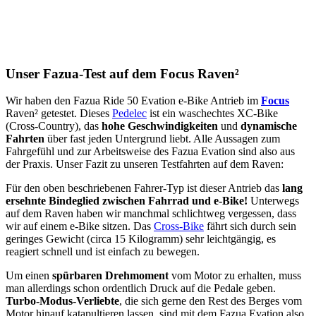
Unser Fazua-Test auf dem Focus Raven²
Wir haben den Fazua Ride 50 Evation e-Bike Antrieb im
Focus
Raven² getestet. Dieses
Pedelec
ist ein waschechtes XC-Bike
(Cross-Country), das
hohe Geschwindigkeiten
und
dynamische
Fahrten
über fast jeden Untergrund liebt. Alle Aussagen zum
Fahrgefühl und zur Arbeitsweise des Fazua Evation sind also aus
der Praxis. Unser Fazit zu unseren Testfahrten auf dem Raven:
Für den oben beschriebenen Fahrer-Typ ist dieser Antrieb das
lang
ersehnte Bindeglied zwischen Fahrrad und e-Bike!
Unterwegs
auf dem Raven haben wir manchmal schlichtweg vergessen, dass
wir auf einem e-Bike sitzen. Das
Cross-Bike
fährt sich durch sein
geringes Gewicht (circa 15 Kilogramm) sehr leichtgängig, es
reagiert schnell und ist einfach zu bewegen.
Um einen
spürbaren Drehmoment
vom Motor zu erhalten, muss
man allerdings schon ordentlich Druck auf die Pedale geben.
Turbo-Modus-Verliebte
, die sich gerne den Rest des Berges vom
Motor hinauf katapultieren lassen, sind mit dem Fazua Evation also