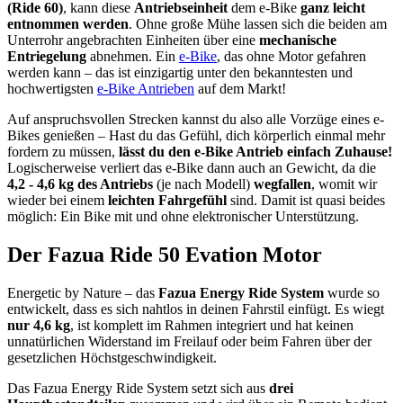
(Ride 60)
, kann diese
Antriebseinheit
dem e-Bike
ganz leicht
entnommen werden
. Ohne große Mühe lassen sich die beiden am
Unterrohr angebrachten Einheiten über eine
mechanische
Entriegelung
abnehmen. Ein
e-Bike
, das ohne Motor gefahren
werden kann – das ist einzigartig unter den bekanntesten und
hochwertigsten
e-Bike Antrieben
auf dem Markt!
Auf anspruchsvollen Strecken kannst du also alle Vorzüge eines e-
Bikes genießen – Hast du das Gefühl, dich körperlich einmal mehr
fordern zu müssen,
lässt du den e-Bike Antrieb einfach Zuhause!
Logischerweise verliert das e-Bike dann auch an Gewicht, da die
4,2 - 4,6 kg des Antriebs
(je nach Modell)
wegfallen
, womit wir
wieder bei einem
leichten Fahrgefühl
sind. Damit ist quasi beides
möglich: Ein Bike mit und ohne elektronischer Unterstützung.
Der Fazua Ride 50 Evation Motor
Energetic by Nature – das
Fazua Energy Ride System
wurde so
entwickelt, dass es sich nahtlos in deinen Fahrstil einfügt. Es wiegt
nur 4,6 kg
, ist komplett im Rahmen integriert und hat keinen
unnatürlichen Widerstand im Freilauf oder beim Fahren über der
gesetzlichen Höchstgeschwindigkeit.
Das Fazua Energy Ride System setzt sich aus
drei