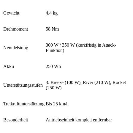
Gewicht
4,4 kg
Drehmoment
58 Nm
300 W
/ 350 W (kurzfristig in Attack-
Nennleistung
Funktion)
Akku
250 Wh
3: Breeze (100 W), River (210 W), Rocket
Unterstützungsstufen
(250 W)
Tretkraftunterstützung
B
is 25 km/h
Besonderheit
Antriebseinheit komplett entfernbar