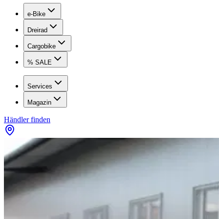
e-Bike
Dreirad
Cargobike
% SALE
Services
Magazin
Händler finden