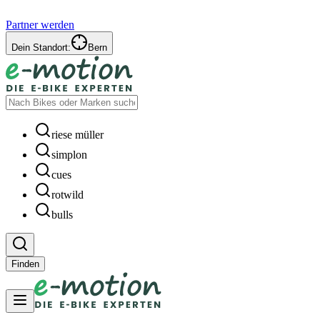
Partner werden
Dein Standort:
Bern
riese müller
simplon
cues
rotwild
bulls
Finden