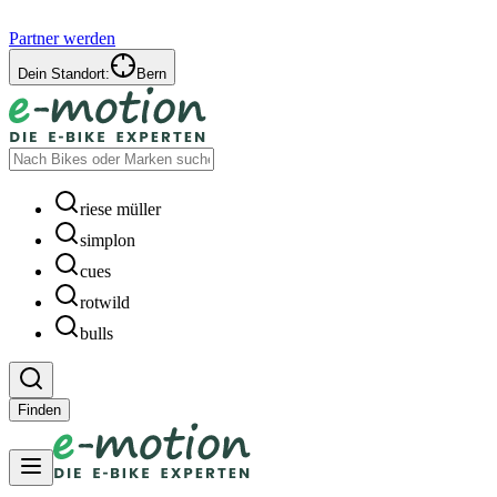
Partner werden
Dein Standort:
Bern
riese müller
simplon
cues
rotwild
bulls
Finden