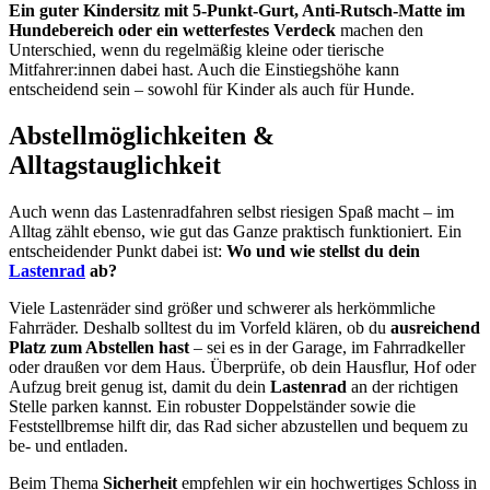
Ein guter Kindersitz mit 5-Punkt-Gurt, Anti-Rutsch-Matte im
Hundebereich oder ein wetterfestes Verdeck
machen den
Unterschied, wenn du regelmäßig kleine oder tierische
Mitfahrer:innen dabei hast. Auch die Einstiegshöhe kann
entscheidend sein – sowohl für Kinder als auch für Hunde.
Abstellmöglichkeiten &
Alltagstauglichkeit
Auch wenn das Lastenradfahren selbst riesigen Spaß macht – im
Alltag zählt ebenso, wie gut das Ganze praktisch funktioniert. Ein
entscheidender Punkt dabei ist:
Wo und wie stellst du dein
Lastenrad
ab?
Viele Lastenräder sind größer und schwerer als herkömmliche
Fahrräder. Deshalb solltest du im Vorfeld klären, ob du
ausreichend
Platz zum Abstellen hast
– sei es in der Garage, im Fahrradkeller
oder draußen vor dem Haus. Überprüfe, ob dein Hausflur, Hof oder
Aufzug breit genug ist, damit du dein
Lastenrad
an der richtigen
Stelle parken kannst. Ein robuster Doppelständer sowie die
Feststellbremse hilft dir, das Rad sicher abzustellen und bequem zu
be- und entladen.
Beim Thema
Sicherheit
empfehlen wir ein hochwertiges Schloss in