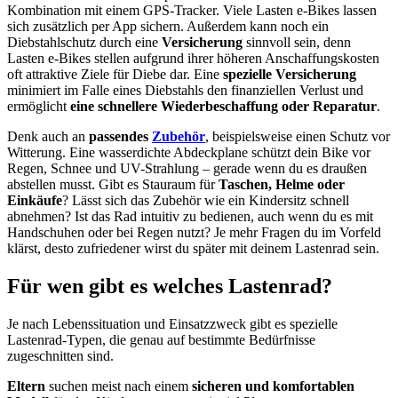
Kombination mit einem GPS-Tracker. Viele Lasten e-Bikes lassen
sich zusätzlich per App sichern. Außerdem kann noch ein
Diebstahlschutz durch eine
Versicherung
sinnvoll sein, denn
Lasten e-Bikes stellen aufgrund ihrer höheren Anschaffungskosten
oft attraktive Ziele für Diebe dar. Eine
spezielle Versicherung
minimiert im Falle eines Diebstahls den finanziellen Verlust und
ermöglicht
eine schnellere Wiederbeschaffung oder Reparatur
.
Denk auch an
passendes
Zubehör
, beispielsweise einen Schutz vor
Witterung. Eine wasserdichte Abdeckplane schützt dein Bike vor
Regen, Schnee und UV-Strahlung – gerade wenn du es draußen
abstellen musst. Gibt es Stauraum für
Taschen, Helme oder
Einkäufe
? Lässt sich das Zubehör wie ein Kindersitz schnell
abnehmen? Ist das Rad intuitiv zu bedienen, auch wenn du es mit
Handschuhen oder bei Regen nutzt? Je mehr Fragen du im Vorfeld
klärst, desto zufriedener wirst du später mit deinem Lastenrad sein.
Für wen gibt es welches Lastenrad?
Je nach Lebenssituation und Einsatzzweck gibt es spezielle
Lastenrad-Typen, die genau auf bestimmte Bedürfnisse
zugeschnitten sind.
Eltern
suchen meist nach einem
sicheren und komfortablen