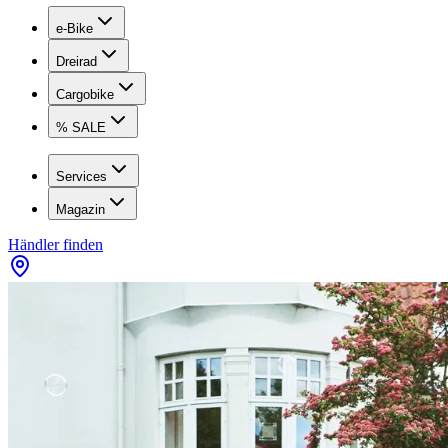
e-Bike
Dreirad
Cargobike
% SALE
Services
Magazin
Händler finden