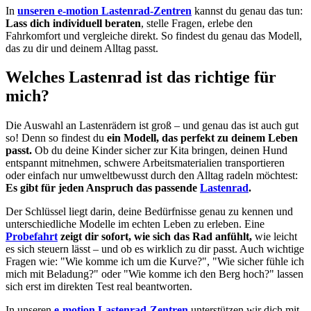
In
unseren e-motion Lastenrad-Zentren
kannst du genau das tun:
Lass dich individuell beraten
, stelle Fragen, erlebe den
Fahrkomfort und vergleiche direkt. So findest du genau das Modell,
das zu dir und deinem Alltag passt.
Welches Lastenrad ist das richtige für
mich?
Die Auswahl an Lastenrädern ist groß – und genau das ist auch gut
so! Denn so findest du
ein Modell, das perfekt zu deinem Leben
passt.
Ob du deine Kinder sicher zur Kita bringen, deinen Hund
entspannt mitnehmen, schwere Arbeitsmaterialien transportieren
oder einfach nur umweltbewusst durch den Alltag radeln möchtest:
Es gibt für jeden Anspruch das passende
Lastenrad
.
Der Schlüssel liegt darin, deine Bedürfnisse genau zu kennen und
unterschiedliche Modelle im echten Leben zu erleben. Eine
Probefahrt
zeigt dir sofort, wie sich das Rad anfühlt,
wie leicht
es sich steuern lässt – und ob es wirklich zu dir passt. Auch wichtige
Fragen wie: "Wie komme ich um die Kurve?", "Wie sicher fühle ich
mich mit Beladung?" oder "Wie komme ich den Berg hoch?" lassen
sich erst im direkten Test real beantworten.
In unseren
e-motion Lastenrad-Zentren
unterstützen wir dich mit