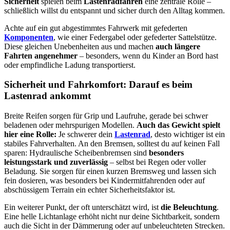
Sicherheit
spielen beim
Lastenradfahren
eine zentrale Rolle –
schließlich willst du entspannt und sicher durch den Alltag kommen.
Achte auf ein gut abgestimmtes Fahrwerk mit gefederten
Komponenten
, wie einer Federgabel oder gefederter Sattelstütze.
Diese gleichen Unebenheiten aus und machen
auch längere
Fahrten angenehmer
– besonders, wenn du Kinder an Bord hast
oder empfindliche Ladung transportierst.
Sicherheit und Fahrkomfort: Darauf es beim
Lastenrad ankommt
Breite Reifen sorgen für Grip und Laufruhe, gerade bei schwer
beladenen oder mehrspurigen Modellen.
Auch das Gewicht spielt
hier eine Rolle:
Je schwerer dein
Lastenrad
, desto wichtiger ist ein
stabiles Fahrverhalten. An den Bremsen, solltest du auf keinen Fall
sparen: Hydraulische Scheibenbremsen sind
besonders
leistungsstark und zuverlässig
– selbst bei Regen oder voller
Beladung. Sie sorgen für einen kurzen Bremsweg und lassen sich
fein dosieren, was besonders bei Kindermitfahrenden oder auf
abschüssigem Terrain ein echter Sicherheitsfaktor ist.
Ein weiterer Punkt, der oft unterschätzt wird, ist
die Beleuchtung
.
Eine helle Lichtanlage erhöht nicht nur deine Sichtbarkeit, sondern
auch die Sicht in der Dämmerung oder auf unbeleuchteten Strecken.