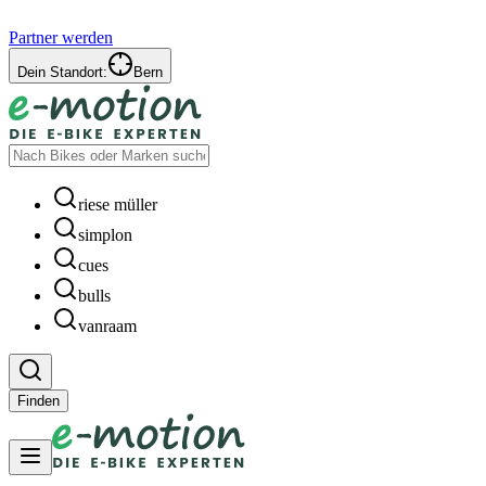
Partner werden
Dein Standort:
Bern
riese müller
simplon
cues
bulls
vanraam
Finden