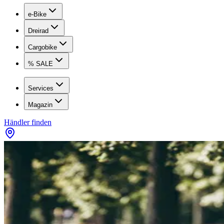
e-Bike
Dreirad
Cargobike
% SALE
Services
Magazin
Händler finden