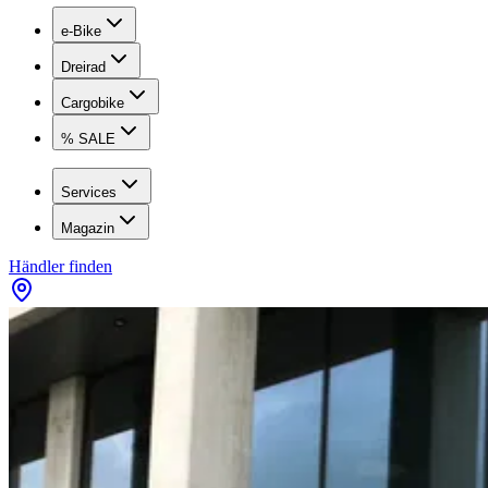
e-Bike
Dreirad
Cargobike
% SALE
Services
Magazin
Händler finden