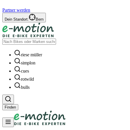
Partner werden
Dein Standort:
Bern
riese müller
simplon
cues
rotwild
bulls
Finden