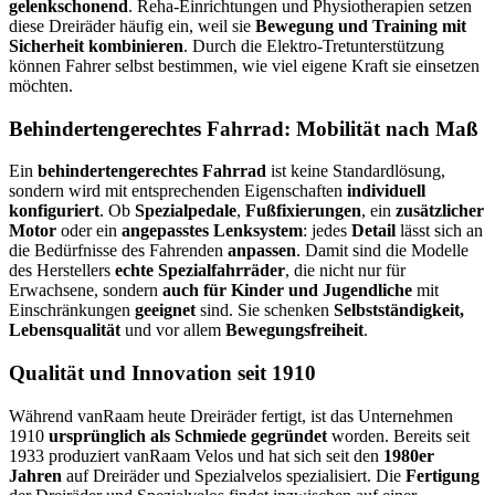
gelenkschonend
. Reha-Einrichtungen und Physiotherapien setzen
diese Dreiräder häufig ein, weil sie
Bewegung und Training mit
Sicherheit kombinieren
. Durch die Elektro-Tretunterstützung
können Fahrer selbst bestimmen, wie viel eigene Kraft sie einsetzen
möchten.
Behindertengerechtes Fahrrad: Mobilität nach Maß
Ein
behindertengerechtes Fahrrad
ist keine Standardlösung,
sondern wird mit entsprechenden Eigenschaften
individuell
konfiguriert
. Ob
Spezialpedale
,
Fußfixierungen
, ein
zusätzlicher
Motor
oder ein
angepasstes Lenksystem
: jedes
Detail
lässt sich an
die Bedürfnisse des Fahrenden
anpassen
. Damit sind die Modelle
des Herstellers
echte Spezialfahrräder
, die nicht nur für
Erwachsene, sondern
auch für Kinder und Jugendliche
mit
Einschränkungen
geeignet
sind. Sie schenken
Selbstständigkeit,
Lebensqualität
und vor allem
Bewegungsfreiheit
.
Qualität und Innovation seit 1910
Während vanRaam heute Dreiräder fertigt, ist das Unternehmen
1910
ursprünglich als Schmiede gegründet
worden. Bereits seit
1933 produziert vanRaam Velos und hat sich seit den
1980er
Jahren
auf Dreiräder und Spezialvelos spezialisiert. Die
Fertigung