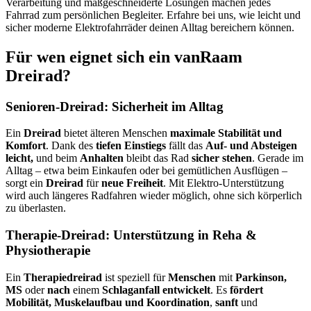
Verarbeitung und maßgeschneiderte Lösungen machen jedes
Fahrrad zum persönlichen Begleiter. Erfahre bei uns, wie leicht und
sicher moderne Elektrofahrräder deinen Alltag bereichern können.
Für wen eignet sich ein vanRaam
Dreirad?
Senioren-Dreirad: Sicherheit im Alltag
Ein
Dreirad
bietet älteren Menschen
maximale Stabilität und
Komfort
. Dank des
tiefen Einstiegs
fällt das
Auf- und Absteigen
leicht,
und beim
Anhalten
bleibt das Rad
sicher stehen
. Gerade im
Alltag – etwa beim Einkaufen oder bei gemütlichen Ausflügen –
sorgt ein
Dreirad
für
neue Freiheit
. Mit Elektro-Unterstützung
wird auch längeres Radfahren wieder möglich, ohne sich körperlich
zu überlasten.
Therapie-Dreirad: Unterstützung in Reha &
Physiotherapie
Ein
Therapiedreirad
ist speziell für
Menschen
mit
Parkinson,
MS
oder
nach
einem
Schlaganfall entwickelt
. Es
fördert
Mobilität, Muskelaufbau und Koordination
,
sanft
und