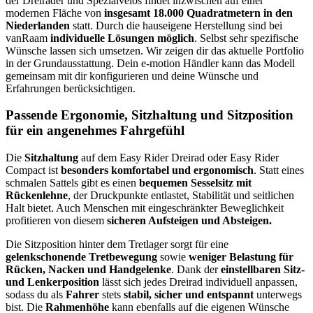
der Dreiräder und Spezialvelos findet inzwischen auf einer
modernen Fläche von
insgesamt 18.000 Quadratmetern in den
Niederlanden
statt. Durch die hauseigene Herstellung sind bei
vanRaam
individuelle Lösungen möglich
. Selbst sehr spezifische
Wünsche lassen sich umsetzen. Wir zeigen dir das aktuelle Portfolio
in der Grundausstattung. Dein e-motion Händler kann das Modell
gemeinsam mit dir konfigurieren und deine Wünsche und
Erfahrungen berücksichtigen.
Passende Ergonomie, Sitzhaltung und Sitzposition
für ein angenehmes Fahrgefühl
Die
Sitzhaltung
auf dem Easy Rider Dreirad oder Easy Rider
Compact ist
besonders komfortabel und ergonomisch
. Statt eines
schmalen Sattels gibt es einen
bequemen Sesselsitz mit
Rückenlehne
, der Druckpunkte entlastet, Stabilität und seitlichen
Halt bietet. Auch Menschen mit eingeschränkter Beweglichkeit
profitieren von diesem
sicheren Aufsteigen und Absteigen.
Die Sitzposition hinter dem Tretlager sorgt für eine
gelenkschonende Tretbewegung
sowie
weniger Belastung für
Rücken, Nacken und Handgelenke
. Dank der
einstellbaren Sitz-
und Lenkerposition
lässt sich jedes Dreirad individuell anpassen,
sodass du als
Fahrer
stets
stabil, sicher und entspannt
unterwegs
bist. Die
Rahmenhöhe
kann ebenfalls auf die eigenen Wünsche