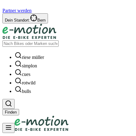
Partner werden
Dein Standort:
Bern
riese müller
simplon
cues
rotwild
bulls
Finden