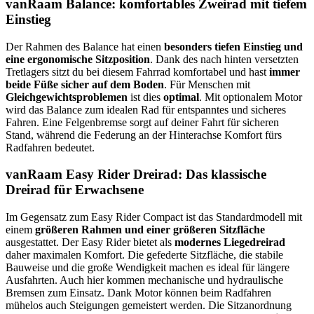
vanRaam Balance: komfortables Zweirad mit tiefem
Einstieg
Der Rahmen des Balance hat einen
besonders tiefen Einstieg und
eine ergonomische Sitzposition
. Dank des nach hinten versetzten
Tretlagers sitzt du bei diesem Fahrrad komfortabel und hast
immer
beide Füße sicher auf dem Boden
. Für Menschen mit
Gleichgewichtsproblemen
ist dies
optimal
. Mit optionalem Motor
wird das Balance zum idealen Rad für entspanntes und sicheres
Fahren. Eine Felgenbremse sorgt auf deiner Fahrt für sicheren
Stand, während die Federung an der Hinterachse Komfort fürs
Radfahren bedeutet.
vanRaam Easy Rider Dreirad: Das klassische
Dreirad für Erwachsene
Im Gegensatz zum Easy Rider Compact ist das Standardmodell mit
einem
größeren Rahmen und einer größeren Sitzfläche
ausgestattet. Der Easy Rider bietet als
modernes Liegedreirad
daher maximalen Komfort. Die gefederte Sitzfläche, die stabile
Bauweise und die große Wendigkeit machen es ideal für längere
Ausfahrten. Auch hier kommen mechanische und hydraulische
Bremsen zum Einsatz. Dank Motor können beim Radfahren
mühelos auch Steigungen gemeistert werden. Die Sitzanordnung