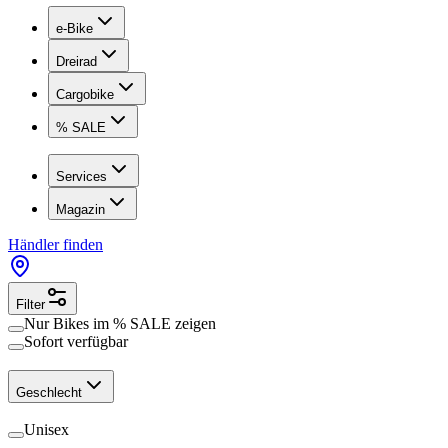
e-Bike
Dreirad
Cargobike
% SALE
Services
Magazin
Händler finden
Filter
Nur Bikes im
% SALE
zeigen
Sofort verfügbar
Geschlecht
Unisex