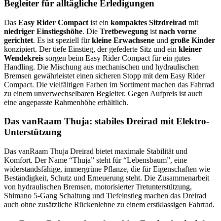
Begleiter für alltägliche Erledigungen
Das
Easy Rider Compact
ist ein
kompaktes Sitzdreirad
mit
niedriger Einstiegshöhe
. Die
Tretbewegung
ist
nach vorne
gerichtet
. Es ist speziell für
kleine Erwachsene
und
große Kinder
konzipiert. Der tiefe Einstieg, der gefederte Sitz und ein
kleiner
Wendekreis
sorgen beim Easy Rider Compact für ein gutes
Handling. Die Mischung aus mechanischen und hydraulischen
Bremsen gewährleistet einen sicheren Stopp mit dem Easy Rider
Compact. Die vielfältigen Farben im Sortiment machen das Fahrrad
zu einem unverwechselbaren Begleiter. Gegen Aufpreis ist auch
eine angepasste Rahmenhöhe erhältlich.
Das vanRaam Thuja: stabiles Dreirad mit Elektro-
Unterstützung
Das vanRaam Thuja Dreirad bietet maximale Stabilität und
Komfort. Der Name “Thuja” steht für “Lebensbaum”, eine
widerstandsfähige, immergrüne Pflanze, die für Eigenschaften wie
Beständigkeit, Schutz und Erneuerung steht. Die Zusammenarbeit
von hydraulischen Bremsen, motorisierter Tretunterstützung,
Shimano 5-Gang Schaltung und Tiefeinstieg machen das Dreirad
auch ohne zusätzliche Rückenlehne zu einem erstklassigen Fahrrad.