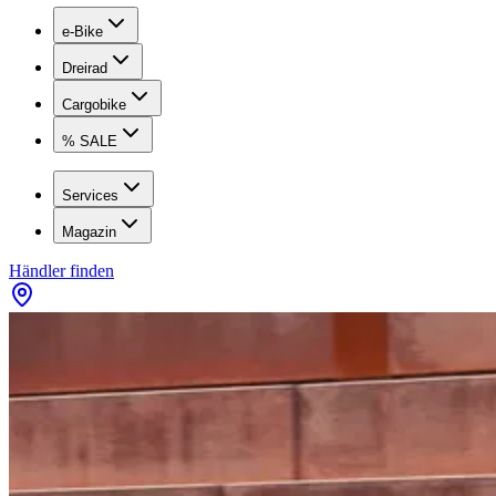
e-Bike
Dreirad
Cargobike
% SALE
Services
Magazin
Händler finden