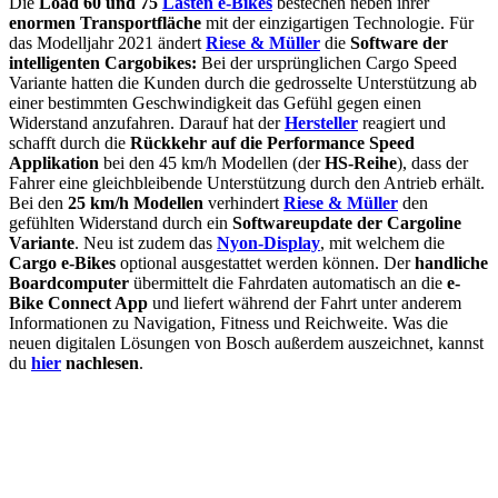
Die
Load 60 und 75
Lasten e-Bikes
bestechen neben ihrer
enormen Transportfläche
mit der einzigartigen Technologie. Für
das Modelljahr 2021 ändert
Riese & Müller
die
Software der
intelligenten Cargobikes:
Bei der ursprünglichen Cargo Speed
Variante hatten die Kunden durch die gedrosselte Unterstützung ab
einer bestimmten Geschwindigkeit das Gefühl gegen einen
Widerstand anzufahren. Darauf hat der
Hersteller
reagiert und
schafft durch die
Rückkehr auf die Performance Speed
Applikation
bei den 45 km/h Modellen (der
HS-Reihe
), dass der
Fahrer eine gleichbleibende Unterstützung durch den Antrieb erhält.
Bei den
25 km/h Modellen
verhindert
Riese & Müller
den
gefühlten Widerstand durch ein
Softwareupdate der Cargoline
Variante
. Neu ist zudem das
Nyon-Display
, mit welchem die
Cargo e-Bikes
optional ausgestattet werden können. Der
handliche
Boardcomputer
übermittelt die Fahrdaten automatisch an die
e-
Bike Connect App
und liefert während der Fahrt unter anderem
Informationen zu Navigation, Fitness und Reichweite. Was die
neuen digitalen Lösungen von Bosch außerdem auszeichnet, kannst
du
hier
nachlesen
.