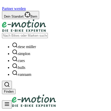
Partner werden
Dein Standort:
Bern
riese müller
simplon
cues
bulls
vanraam
Finden