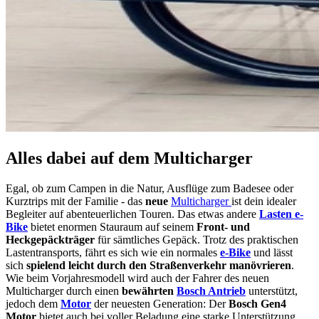
Alles dabei auf dem Multicharger
Egal, ob zum Campen in die Natur, Ausflüge zum Badesee oder
Kurztrips mit der Familie - das
neue
Multicharger
ist dein idealer
Begleiter auf abenteuerlichen Touren. Das etwas andere
Lasten e-
Bike
bietet enormen Stauraum auf seinem
Front- und
Heckgepäckträger
für sämtliches Gepäck. Trotz des praktischen
Lastentransports, fährt es sich wie ein normales
e-Bike
und lässt
sich
spielend leicht durch den Straßenverkehr manövrieren
.
Wie beim Vorjahresmodell wird auch der Fahrer des neuen
Multicharger durch einen
bewährten
Bosch Antrieb
unterstützt,
jedoch dem
Motor
der neuesten Generation: Der
Bosch Gen4
Motor
bietet auch bei voller Beladung eine starke Unterstützung