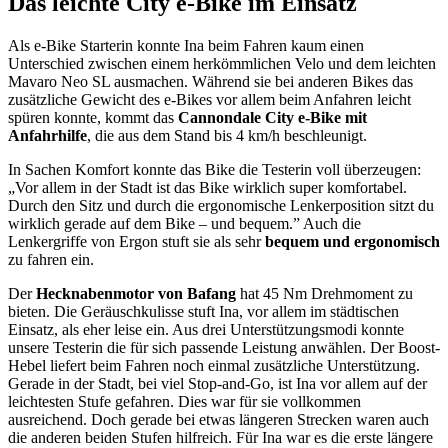
Das leichte City e-Bike im Einsatz
Als e-Bike Starterin konnte Ina beim Fahren kaum einen
Unterschied zwischen einem herkömmlichen Velo und dem leichten
Mavaro Neo SL ausmachen. Während sie bei anderen Bikes das
zusätzliche Gewicht des e-Bikes vor allem beim Anfahren leicht
spüren konnte, kommt das
Cannondale City e-Bike mit
Anfahrhilfe
, die aus dem Stand bis 4 km/h beschleunigt.
In Sachen Komfort konnte das Bike die Testerin voll überzeugen:
„Vor allem in der Stadt ist das Bike wirklich super komfortabel.
Durch den Sitz und durch die ergonomische Lenkerposition sitzt du
wirklich gerade auf dem Bike – und bequem.” Auch die
Lenkergriffe von Ergon stuft sie als sehr
bequem und ergonomisch
zu fahren ein.
Der
Hecknabenmotor von Bafang
hat 45 Nm Drehmoment zu
bieten. Die Geräuschkulisse stuft Ina, vor allem im städtischen
Einsatz, als eher leise ein. Aus drei Unterstützungsmodi konnte
unsere Testerin die für sich passende Leistung anwählen. Der Boost-
Hebel liefert beim Fahren noch einmal zusätzliche Unterstützung.
Gerade in der Stadt, bei viel Stop-and-Go, ist Ina vor allem auf der
leichtesten Stufe gefahren. Dies war für sie vollkommen
ausreichend. Doch gerade bei etwas längeren Strecken waren auch
die anderen beiden Stufen hilfreich. Für Ina war es die erste längere