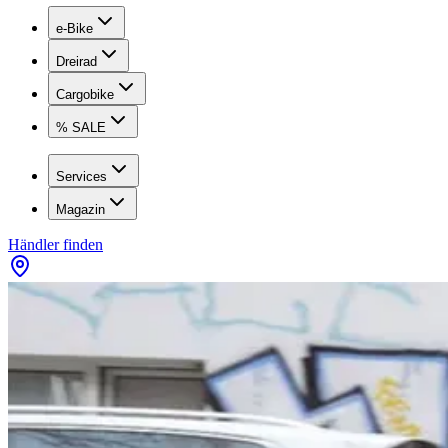
e-Bike
Dreirad
Cargobike
% SALE
Services
Magazin
Händler finden