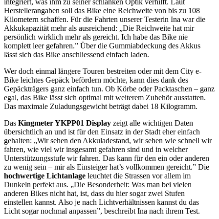
integriert, was ihm zu seiner schlanken Optik verhilft. Laut
Herstellerangaben soll das Bike eine Reichweite von bis zu 108
Kilometern schaffen. Für die Fahrten unserer Testerin Ina war die
Akkukapazität mehr als ausreichend: „Die Reichweite hat mir
persönlich wirklich mehr als gereicht. Ich habe das Bike nie
komplett leer gefahren.” Über die Gummiabdeckung des Akkus
lässt sich das Bike anschliessend einfach laden.
Wer doch einmal längere Touren bestreiten oder mit dem City e-
Bike leichtes Gepäck befördern möchte, kann dies dank des
Gepäckträgers ganz einfach tun. Ob Körbe oder Packtaschen – ganz
egal, das Bike lässt sich optimal mit weiterem Zubehör ausstatten.
Das maximale Zuladungsgewicht beträgt dabei 18 Kilogramm.
Das
Kingmeter YKPP01 Display
zeigt alle wichtigen Daten
übersichtlich an und ist für den Einsatz in der Stadt eher einfach
gehalten: „Wir sehen den Akkuladestand, wir sehen wie schnell wir
fahren, wie viel wir insgesamt gefahren sind und in welcher
Unterstützungsstufe wir fahren. Das kann für den ein oder anderen
zu wenig sein – mir als Einsteiger hat’s vollkommen gereicht.” Die
hochwertige Lichtanlage
leuchtet die Strassen vor allem im
Dunkeln perfekt aus. „Die Besonderheit: Was man bei vielen
anderen Bikes nicht hat, ist, dass du hier sogar zwei Stufen
einstellen kannst. Also je nach Lichtverhältnissen kannst du das
Licht sogar nochmal anpassen”, beschreibt Ina nach ihrem Test.