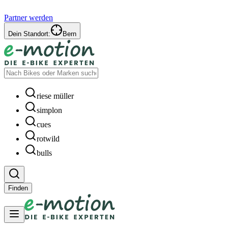
Partner werden
Dein Standort:
Bern
riese müller
simplon
cues
rotwild
bulls
Finden