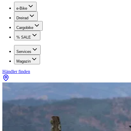
e-Bike
Dreirad
Cargobike
% SALE
Services
Magazin
Händler finden