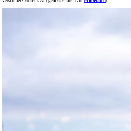
verschmerzbar sein. Auf geht es endlich zur
Probefahrt
!