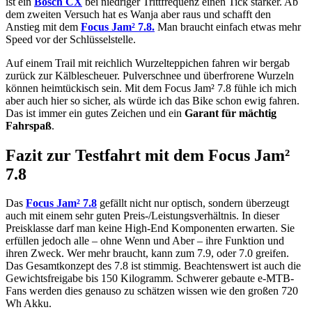
ist ein
Bosch CX
bei niedriger Trittfrequenz einen Tick stärker. Ab
dem zweiten Versuch hat es Wanja aber raus und schafft den
Anstieg mit dem
Focus Jam² 7.8.
Man braucht einfach etwas mehr
Speed vor der Schlüsselstelle.
Auf einem Trail mit reichlich Wurzelteppichen fahren wir bergab
zurück zur Kälblescheuer. Pulverschnee und überfrorene Wurzeln
können heimtückisch sein. Mit dem Focus Jam² 7.8 fühle ich mich
aber auch hier so sicher, als würde ich das Bike schon ewig fahren.
Das ist immer ein gutes Zeichen und ein
Garant für mächtig
Fahrspaß
.
Fazit zur Testfahrt mit dem Focus Jam²
7.8
Das
Focus Jam² 7.8
gefällt nicht nur optisch, sondern überzeugt
auch mit einem sehr guten Preis-/Leistungsverhältnis. In dieser
Preisklasse darf man keine High-End Komponenten erwarten. Sie
erfüllen jedoch alle – ohne Wenn und Aber – ihre Funktion und
ihren Zweck. Wer mehr braucht, kann zum 7.9, oder 7.0 greifen.
Das Gesamtkonzept des 7.8 ist stimmig. Beachtenswert ist auch die
Gewichtsfreigabe bis 150 Kilogramm. Schwerer gebaute
e-MTB-
Fans werden dies genauso zu schätzen wissen wie den großen 720
Wh Akku.