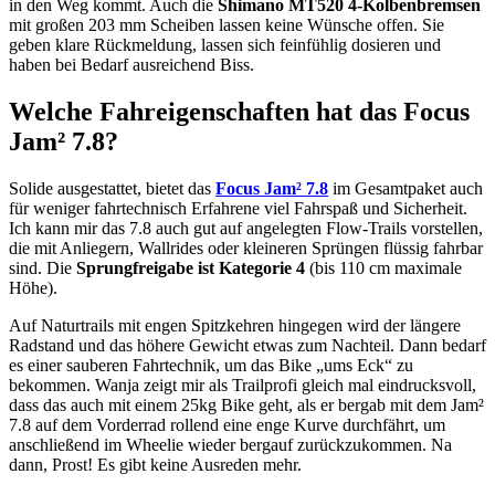
in den Weg kommt. Auch die
Shimano MT520 4-Kolbenbremsen
mit großen 203 mm Scheiben lassen keine Wünsche offen. Sie
geben klare Rückmeldung, lassen sich feinfühlig dosieren und
haben bei Bedarf ausreichend Biss.
Welche Fahreigenschaften hat das Focus
Jam² 7.8?
Solide ausgestattet, bietet das
Focus Jam² 7.8
im Gesamtpaket auch
für weniger fahrtechnisch Erfahrene viel Fahrspaß und Sicherheit.
Ich kann mir das 7.8 auch gut auf angelegten Flow-Trails vorstellen,
die mit Anliegern, Wallrides oder kleineren Sprüngen flüssig fahrbar
sind. Die
Sprungfreigabe ist Kategorie 4
(bis 110 cm maximale
Höhe).
Auf Naturtrails mit engen Spitzkehren hingegen wird der längere
Radstand und das höhere Gewicht etwas zum Nachteil. Dann bedarf
es einer sauberen Fahrtechnik, um das Bike „ums Eck“ zu
bekommen. Wanja zeigt mir als Trailprofi gleich mal eindrucksvoll,
dass das auch mit einem 25kg Bike geht, als er bergab mit dem Jam²
7.8 auf dem Vorderrad rollend eine enge Kurve durchfährt, um
anschließend im Wheelie wieder bergauf zurückzukommen. Na
dann, Prost! Es gibt keine Ausreden mehr.