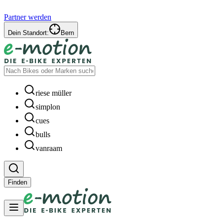
Partner werden
Dein Standort:
Bern
riese müller
simplon
cues
bulls
vanraam
Finden