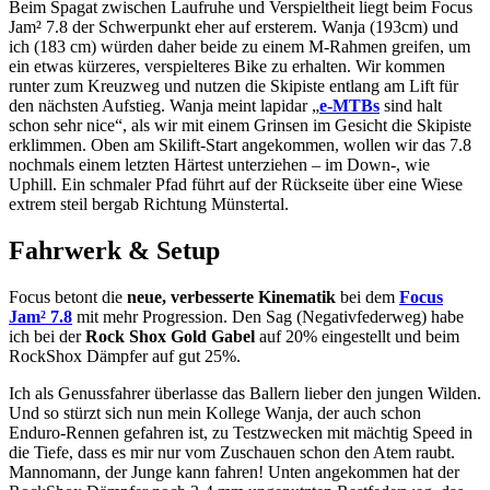
Beim Spagat zwischen Laufruhe und Verspieltheit liegt beim Focus
Jam² 7.8 der Schwerpunkt eher auf ersterem. Wanja (193cm) und
ich (183 cm) würden daher beide zu einem M-Rahmen greifen, um
ein etwas kürzeres, verspielteres Bike zu erhalten. Wir kommen
runter zum Kreuzweg und nutzen die Skipiste entlang am Lift für
den nächsten Aufstieg. Wanja meint lapidar „
e-MTBs
sind halt
schon sehr nice“, als wir mit einem Grinsen im Gesicht die Skipiste
erklimmen. Oben am Skilift-Start angekommen, wollen wir das 7.8
nochmals einem letzten Härtest unterziehen – im Down-, wie
Uphill. Ein schmaler Pfad führt auf der Rückseite über eine Wiese
extrem steil bergab Richtung Münstertal.
Fahrwerk & Setup
Focus betont die
neue, verbesserte Kinematik
bei dem
Focus
Jam² 7.8
mit mehr Progression. Den Sag (Negativfederweg) habe
ich bei der
Rock Shox Gold Gabel
auf 20% eingestellt und beim
RockShox Dämpfer auf gut 25%.
Ich als Genussfahrer überlasse das Ballern lieber den jungen Wilden.
Und so stürzt sich nun mein Kollege Wanja, der auch schon
Enduro-Rennen gefahren ist, zu Testzwecken mit mächtig Speed in
die Tiefe, dass es mir nur vom Zuschauen schon den Atem raubt.
Mannomann, der Junge kann fahren! Unten angekommen hat der