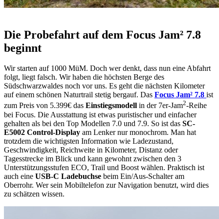
Die Probefahrt auf dem Focus Jam² 7.8
beginnt
Wir starten auf 1000 MüM. Doch wer denkt, dass nun eine Abfahrt
folgt, liegt falsch. Wir haben die höchsten Berge des
Südschwarzwaldes noch vor uns. Es geht die nächsten Kilometer
auf einem schönen Naturtrail stetig bergauf. Das
Focus Jam² 7.8
ist
2
zum Preis von 5.399€ das
Einstiegsmodell
in der 7er-Jam
-Reihe
bei Focus. Die Ausstattung ist etwas puristischer und einfacher
gehalten als bei den Top Modellen 7.0 und 7.9. So ist das
SC-
E5002 Control-Display
am Lenker nur monochrom. Man hat
trotzdem die wichtigsten Information wie Ladezustand,
Geschwindigkeit, Reichweite in Kilometer, Distanz oder
Tagesstrecke im Blick und kann gewohnt zwischen den 3
Unterstützungsstufen ECO, Trail und Boost wählen. Praktisch ist
auch eine
USB-C Ladebuchse
beim Ein/Aus-Schalter am
Oberrohr. Wer sein Mobiltelefon zur Navigation benutzt, wird dies
zu schätzen wissen.