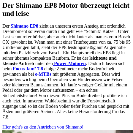
Der Shimano EP8 Motor überzeugt leicht
und leise
Der
Shimano EP8
zieht an unserem ersten Anstieg mit ordentlich
Drehmoment souverän durch und geht wie “Schmitz-Katze”. Unter
Last schnurrt er hörbar, aber auch nicht lauter als man es vom Bosch
CX gewohnt ist. Wenn man mit einer Trittfrequenz von ca. 75 bis 95
Umdrehungen fährt, steht der EP8 leistungsmäßig auf Augenhöhe
mit dem Platzhirsch von Bosch. Ein Hauptvorteil des EP8 liegt in
seiner überaus kompakten Bauform. Er ist der
leichteste und
kleinste Antrieb
unter den
Power-Motoren
. Dadurch lassen sich
beim
Focus Jam² 7.8
einige Zentimeter mehr Bodenfreiheit
gewinnen als bei
e-MTBs
mit größeren Aggregaten. Dies wird
besonders wichtig beim Überrollen von Hindernissen wie Felsen
oder kleineren Baumstämmen. Ich laufe weniger Gefahr mit einem
Pedal oder gar dem Motor aufzusetzen – ein echtes
Sicherheitsfeature! Von diesem Plus an Bodenfreiheit profitiere ich
auch jetzt. In unserem Waldabschnitt war die Forstwirtschaft
zugange und so ist der Boden voller tiefer Furchen und gespickt mit
Ästen und größeren Steinen. Alles keine Herausforderung für das
7.8.
Hier geht's zu den Antrieben von Shimano!