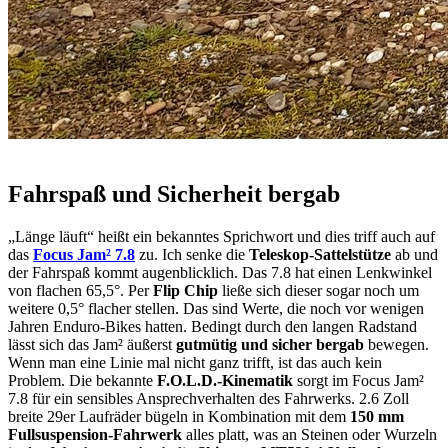
Fahrspaß und Sicherheit bergab
„Länge läuft“ heißt ein bekanntes Sprichwort und dies triff auch auf
das
Focus Jam² 7.8
zu. Ich senke die
Teleskop-Sattelstütze
ab und
der Fahrspaß kommt augenblicklich. Das 7.8 hat einen Lenkwinkel
von flachen 65,5°. Per
Flip Chip
ließe sich dieser sogar noch um
weitere 0,5° flacher stellen. Das sind Werte, die noch vor wenigen
Jahren Enduro-Bikes hatten. Bedingt durch den langen Radstand
lässt sich das Jam² äußerst
gutmütig und sicher bergab
bewegen.
Wenn man eine Linie mal nicht ganz trifft, ist das auch kein
Problem. Die bekannte
F.O.L.D.-Kinematik
sorgt im Focus Jam²
7.8 für ein sensibles Ansprechverhalten des Fahrwerks. 2.6 Zoll
breite 29er Laufräder bügeln in Kombination mit dem
150 mm
Fullsuspension-Fahrwerk
alles platt, was an Steinen oder Wurzeln