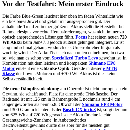
Vor der Testfahrt: Mein erster Eindruck
Die Farbe Blue-Green leuchtet hier oben im faden Winterlicht wie
ein kostbares Juwel und gefällt mir ausgesprochen gut. Der
anhaltende Trend zu immer größeren Akkus stellt die Hersteller bei
Rahmendesigns vor echte Herausforderungen, was nicht immer zu
optisch ansprechenden Lösungen führt.
Focus
hat seinen neuen
720
Wh Akku
beim Jam² 7.8 jedoch äußerst gelungen integriert. Er ist
lang und schmal gebaut, wodurch das Unterrohr eher filigran als
wuchtig wirkt. Der Akku lässt sich nach unten entnehmen, in etwa
so, wie man es schon vom
Specialized Turbo Levo
gewohnt ist. In
Kombination mit dem leichten und kompakten
Shimano EP8
Motor
entsteht eine
schlanke Optik
. Gerade in dieser
e-MTB
Klasse
der Power-Motoren und +700 Wh Akkus ist dies keine
Selbstverständlichkeit.
Die
neue Dämpferanlenkung
am Oberrohr ist nicht nur optisch ein
Gewinn, sie schafft auch Platz für eine große Trinkflasche. Der
Radstand ist mit 126 cm in Rahmengröße L nochmals rund 4 cm
länger geworden als beim 6.8. Obwohl der
Shimano EP8 Motor
rund 300 Gramm leichter als der
Bosch CX im 6.8
ist, sorgt der nun
von 625 Wh auf 720 Wh gewachsene Akku für eine leichte
Gesamtgewichts-Zunahme. In Anbetracht des
Reichweitenzugewinns dürfte dies aber für die meisten gut