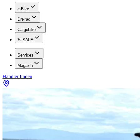
e-Bike
Dreirad
Cargobike
% SALE
Services
Magazin
Händler finden