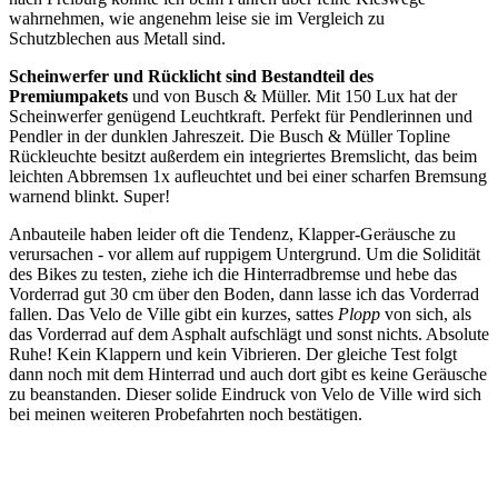
wahrnehmen, wie angenehm leise sie im Vergleich zu
Schutzblechen aus Metall sind.
Scheinwerfer und Rücklicht sind Bestandteil des
Premiumpakets
und von Busch & Müller. Mit 150 Lux hat der
Scheinwerfer genügend Leuchtkraft. Perfekt für Pendlerinnen und
Pendler in der dunklen Jahreszeit. Die Busch & Müller Topline
Rückleuchte besitzt außerdem ein integriertes Bremslicht, das beim
leichten Abbremsen 1x aufleuchtet und bei einer scharfen Bremsung
warnend blinkt. Super!
Anbauteile haben leider oft die Tendenz, Klapper-Geräusche zu
verursachen - vor allem auf ruppigem Untergrund. Um die Solidität
des Bikes zu testen, ziehe ich die Hinterradbremse und hebe das
Vorderrad gut 30 cm über den Boden, dann lasse ich das Vorderrad
fallen. Das Velo de Ville gibt ein kurzes, sattes
Plopp
von sich, als
das Vorderrad auf dem Asphalt aufschlägt und sonst nichts. Absolute
Ruhe! Kein Klappern und kein Vibrieren. Der gleiche Test folgt
dann noch mit dem Hinterrad und auch dort gibt es keine Geräusche
zu beanstanden. Dieser solide Eindruck von Velo de Ville wird sich
bei meinen weiteren Probefahrten noch bestätigen.