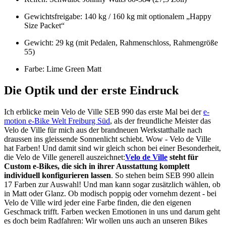
Gewichtsfreigabe: 140 kg / 160 kg mit optionalem „Happy
Size Packet“
Gewicht: 29 kg (mit Pedalen, Rahmenschloss, Rahmengröße
55)
Farbe: Lime Green Matt
Die Optik und der erste Eindruck
Ich erblicke mein Velo de Ville SEB 990 das erste Mal bei der
e-
motion e-Bike Welt Freiburg Süd
, als der freundliche Meister das
Velo de Ville für mich aus der brandneuen Werkstatthalle nach
draussen ins gleissende Sonnenlicht schiebt. Wow - Velo de Ville
hat Farben! Und damit sind wir gleich schon bei einer Besonderheit,
die Velo de Ville generell auszeichnet:
Velo de Ville
steht für
Custom e-Bikes, die sich in ihrer Ausstattung komplett
individuell konfigurieren lassen
. So stehen beim SEB 990 allein
17 Farben zur Auswahl! Und man kann sogar zusätzlich wählen, ob
in Matt oder Glanz. Ob modisch poppig oder vornehm dezent - bei
Velo de Ville wird jeder eine Farbe finden, die den eigenen
Geschmack trifft. Farben wecken Emotionen in uns und darum geht
es doch beim Radfahren: Wir wollen uns auch an unseren Bikes