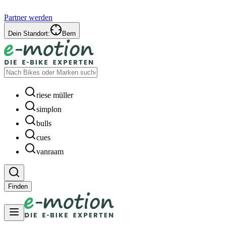
Partner werden
Dein Standort:
Bern
riese müller
simplon
bulls
cues
vanraam
Finden