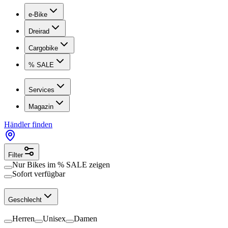
e-Bike
Dreirad
Cargobike
% SALE
Services
Magazin
Händler finden
Filter
Nur Bikes im
% SALE
zeigen
Sofort verfügbar
Geschlecht
Herren
Unisex
Damen