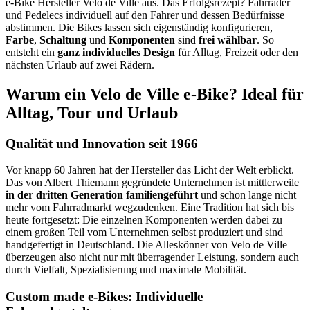
e-Bike Hersteller Velo de Ville aus. Das Erfolgsrezept? Fahrräder
und Pedelecs individuell auf den Fahrer und dessen Bedürfnisse
abstimmen. Die Bikes lassen sich eigenständig konfigurieren,
Farbe
,
Schaltung
und
Komponenten
sind
frei wählbar
. So
entsteht ein
ganz individuelles Design
für Alltag, Freizeit oder den
nächsten Urlaub auf zwei Rädern.
Warum ein Velo de Ville e-Bike? Ideal für
Alltag, Tour und Urlaub
Qualität und Innovation seit 1966
Vor knapp 60 Jahren hat der Hersteller das Licht der Welt erblickt.
Das von Albert Thiemann gegründete Unternehmen ist mittlerweile
in der dritten Generation familiengeführt
und schon lange nicht
mehr vom Fahrradmarkt wegzudenken. Eine Tradition hat sich bis
heute fortgesetzt: Die einzelnen Komponenten werden dabei zu
einem großen Teil vom Unternehmen selbst produziert und sind
handgefertigt in Deutschland. Die Alleskönner von Velo de Ville
überzeugen also nicht nur mit überragender Leistung, sondern auch
durch Vielfalt, Spezialisierung und maximale Mobilität.
Custom made e-Bikes: Individuelle