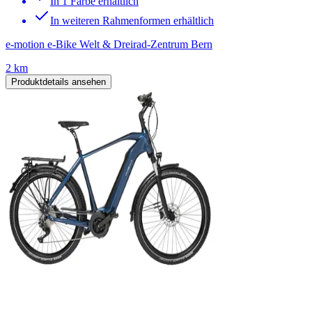
In 1 Farbe erhältlich
In weiteren Rahmenformen erhältlich
e-motion e-Bike Welt & Dreirad-Zentrum Bern
2 km
Produktdetails ansehen