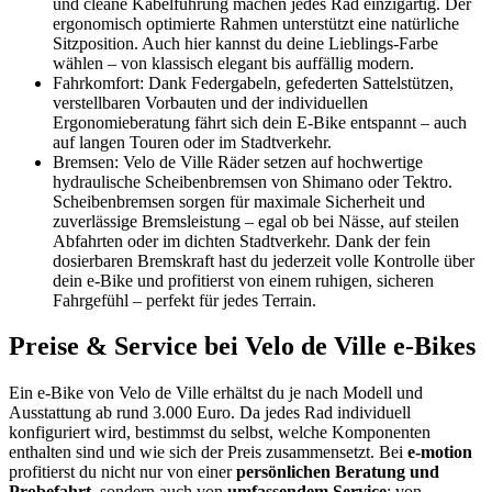
und cleane Kabelführung machen jedes Rad einzigartig. Der
ergonomisch optimierte Rahmen unterstützt eine natürliche
Sitzposition. Auch hier kannst du deine Lieblings-Farbe
wählen – von klassisch elegant bis auffällig modern.
Fahrkomfort: Dank Federgabeln, gefederten Sattelstützen,
verstellbaren Vorbauten und der individuellen
Ergonomieberatung fährt sich dein E-Bike entspannt – auch
auf langen Touren oder im Stadtverkehr.
Bremsen: Velo de Ville Räder setzen auf hochwertige
hydraulische Scheibenbremsen von Shimano oder Tektro.
Scheibenbremsen sorgen für maximale Sicherheit und
zuverlässige Bremsleistung – egal ob bei Nässe, auf steilen
Abfahrten oder im dichten Stadtverkehr. Dank der fein
dosierbaren Bremskraft hast du jederzeit volle Kontrolle über
dein e-Bike und profitierst von einem ruhigen, sicheren
Fahrgefühl – perfekt für jedes Terrain.
Preise & Service bei Velo de Ville e-Bikes
Ein e-Bike von Velo de Ville erhältst du je nach Modell und
Ausstattung ab rund 3.000 Euro. Da jedes Rad individuell
konfiguriert wird, bestimmst du selbst, welche Komponenten
enthalten sind und wie sich der Preis zusammensetzt. Bei
e-motion
profitierst du nicht nur von einer
persönlichen Beratung und
Probefahrt,
sondern auch von
umfassendem Service
: von