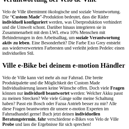
Velo de Ville übernimmt ökologische und soziale Verantwortung.
Die “
Custom Made
”-Produktion bedeutet, dass die Räder
individuell konfiguriert
werden, was Überproduktion verhindert
und die Umwelt schont. Darüber hinaus integrieren sie in
Zusammenarbeit mit dem LWL etwa 10% Menschen mit
Behinderungen in den Arbeitsalltag, um
soziale Verantwortung
aktiv zu leben
. Eine Besonderheit? Die Farbe Exo Grey entsteht
aus wiederverwerteten Farbresten und verleiht jedem Pedelec einen
individuellen Stil.
Ville e-Bike bei deinem e-motion Händler
Velo de Ville kann viel mehr als nur Fahrrad. Die breite
Produktpalette und die Möglichkeit der Custom Made
Individualisierung lassen keine Wünsche offen. Doch viele
Fragen
können nur
individuell beantwortet
werden: Welcher Akku passt
zu meinen Strecken? Wie viele Gänge sollte meine Schaltung
haben? Passt ein Bosch oder Fazua Antrieb besser zu mir? Alle
diese Fragen beantworten dir unsere e-motion Experten im
Fahrradhandel gerne! Buch jetzt deinen
individuellen
Beratungstermin
,
fahr
verschiedene e-Bikes von Velo de Ville
Probe
und lass die Ergebnisse für sich sprechen!