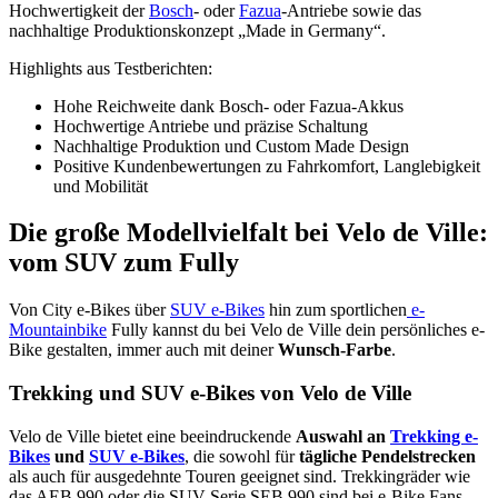
Hochwertigkeit der
Bosch
- oder
Fazua
-Antriebe sowie das
nachhaltige Produktionskonzept „Made in Germany“.
Highlights aus Testberichten:
Hohe Reichweite dank Bosch- oder Fazua-Akkus
Hochwertige Antriebe und präzise Schaltung
Nachhaltige Produktion und Custom Made Design
Positive Kundenbewertungen zu Fahrkomfort, Langlebigkeit
und Mobilität
Die große Modellvielfalt bei Velo de Ville:
vom SUV zum Fully
Von City e-Bikes über
SUV e-Bikes
hin zum sportlichen
e-
Mountainbike
Fully kannst du bei Velo de Ville dein persönliches e-
Bike gestalten, immer auch mit deiner
Wunsch-Farbe
.
Trekking und SUV e-Bikes von Velo de Ville
Velo de Ville bietet eine beeindruckende
Auswahl an
Trekking e-
Bikes
und
SUV e-Bikes
, die sowohl für
tägliche Pendelstrecken
als auch für ausgedehnte Touren geeignet sind. Trekkingräder wie
das AEB 990 oder die SUV Serie SEB 990 sind bei e-Bike Fans