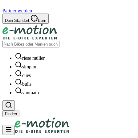
Partner werden
Dein Standort:
Bern
riese müller
simplon
cues
bulls
vanraam
Finden