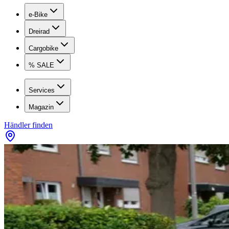
e-Bike
Dreirad
Cargobike
% SALE
Services
Magazin
Händler finden