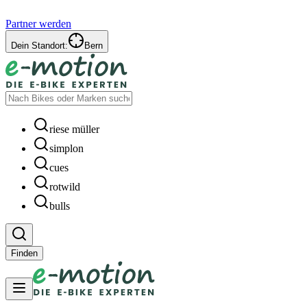
Partner werden
Dein Standort:
Bern
riese müller
simplon
cues
rotwild
bulls
Finden