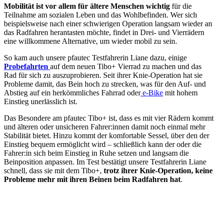
Mobilität ist vor allem für ältere Menschen wichtig
für die
Teilnahme am sozialen Leben und das Wohlbefinden. Wer sich
beispielsweise nach einer schwierigen Operation langsam wieder an
das Radfahren herantasten möchte, findet in Drei- und Vierrädern
eine willkommene Alternative, um wieder mobil zu sein.
So kam auch unsere pfautec Testfahrerin Liane dazu, einige
Probefahrten
auf dem neuen Tibo+ Vierrad zu machen und das
Rad für sich zu auszuprobieren. Seit ihrer Knie-Operation hat sie
Probleme damit, das Bein hoch zu strecken, was für den Auf- und
Abstieg auf ein herkömmliches Fahrrad oder
e-Bike
mit hohem
Einstieg unerlässlich ist.
Das Besondere am pfautec Tibo+ ist, dass es mit vier Rädern kommt
und älteren oder unsicheren Fahrer:innen damit noch einmal mehr
Stabilität bietet. Hinzu kommt der komfortable Sessel, über den der
Einstieg bequem ermöglicht wird – schließlich kann der oder die
Fahrer:in sich beim Einstieg in Ruhe setzen und langsam die
Beinposition anpassen. Im Test bestätigt unsere Testfahrerin Liane
schnell, dass sie mit dem Tibo+,
trotz ihrer Knie-Operation, keine
Probleme mehr mit ihren Beinen beim Radfahren hat
.