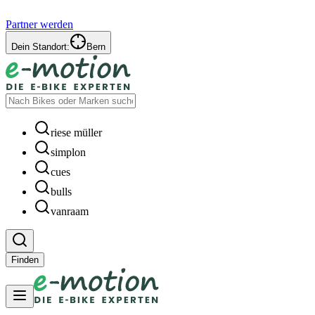
Partner werden
Dein Standort:
Bern
riese müller
simplon
cues
bulls
vanraam
Finden