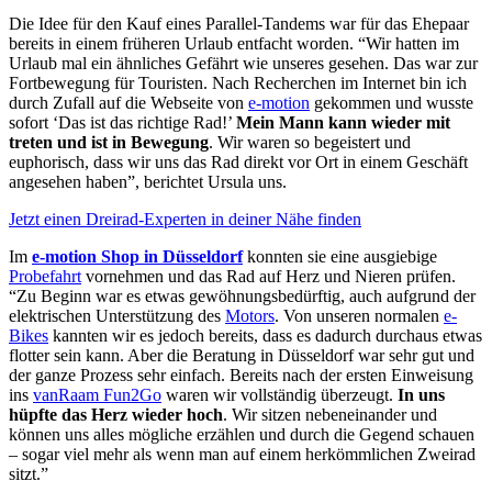
Die Idee für den Kauf eines Parallel-Tandems war für das Ehepaar
bereits in einem früheren Urlaub entfacht worden. “Wir hatten im
Urlaub mal ein ähnliches Gefährt wie unseres gesehen. Das war zur
Fortbewegung für Touristen. Nach Recherchen im Internet bin ich
durch Zufall auf die Webseite von
e-motion
gekommen und wusste
sofort ‘Das ist das richtige Rad!’
Mein Mann kann wieder mit
treten und ist in Bewegung
. Wir waren so begeistert und
euphorisch, dass wir uns das Rad direkt vor Ort in einem Geschäft
angesehen haben”, berichtet Ursula uns.
Jetzt einen Dreirad-Experten in deiner Nähe finden
Im
e-motion Shop in Düsseldorf
konnten sie eine ausgiebige
Probefahrt
vornehmen und das Rad auf Herz und Nieren prüfen.
“Zu Beginn war es etwas gewöhnungsbedürftig, auch aufgrund der
elektrischen Unterstützung des
Motors
. Von unseren normalen
e-
Bikes
kannten wir es jedoch bereits, dass es dadurch durchaus etwas
flotter sein kann. Aber die Beratung in Düsseldorf war sehr gut und
der ganze Prozess sehr einfach. Bereits nach der ersten Einweisung
ins
vanRaam Fun2Go
waren wir vollständig überzeugt.
In uns
hüpfte das Herz wieder hoch
. Wir sitzen nebeneinander und
können uns alles mögliche erzählen und durch die Gegend schauen
– sogar viel mehr als wenn man auf einem herkömmlichen Zweirad
sitzt.”