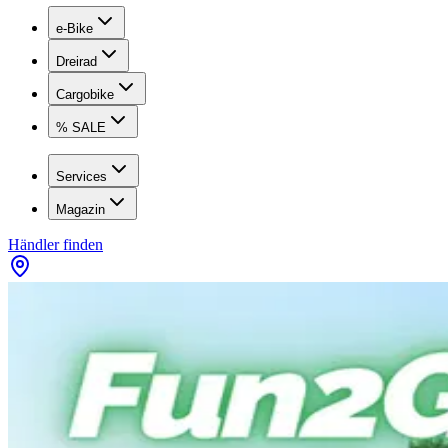
e-Bike
Dreirad
Cargobike
% SALE
Services
Magazin
Händler finden