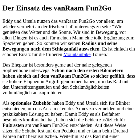
Der Einsatz des vanRaam Fun2Go
Eddy und Ursula nutzen das vanRaam Fun2Go vor allem, um
wieder vermehrt an der frischen Luft unterwegs zu sein: “Wir
genießen das Wetter und die Sonne. Wir sind in Bewegung, vor
allen Dingen ist es auch für meinen Mann eine tolle Ergänzung zum
Spazieren gehen. So konnten wir seinen
Radius und seine
Bewegungen nach dem Schlaganfall ausweiten
. Es ist einfach ein
schöner Ersatz für die früheren
Mountainbike
-Touren.”
Das Ehepaar ist besonders gerne auf der nahe gelegenen
Sophienhöhe unterwegs.
Schon nach den ersten Kilometern
haben sie sich auf dem vanRaam Fun2Go so sicher gefühlt
, dass
sie höhere Etappen in Angriff genommen haben, um das Rad mit
den Unterstützungsstufen und den Schaltmöglichkeiten
vollumfänglich auszuprobieren.
Als
optionales Zubehör
haben Eddy und Ursula sich für Blinker
entschieden, um das Ausstrecken des Armes zu vermeiden und eine
praktikablere Lösung zu haben. Damit Eddy es als Beifahrer
besonders komfortabel hat, haben sich die beiden zusätzlich für
Fußrasten
am vanRaam Fun2Go entschieden. Auf diese Weise
sitzen die Schuhe fest auf den Pedalen und er kann beim Dreirad
Fahren nicht herausrutschen. Weiterhin ist das Rad mit einer