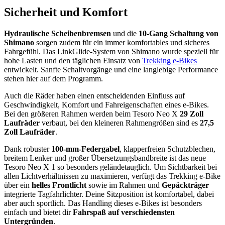
Sicherheit und Komfort
Hydraulische Scheibenbremsen
und die
10-Gang Schaltung von
Shimano
sorgen zudem für ein immer komfortables und sicheres
Fahrgefühl. Das LinkGlide-System von Shimano wurde speziell für
hohe Lasten und den täglichen Einsatz von
Trekking e-Bikes
entwickelt. Sanfte Schaltvorgänge und eine langlebige Performance
stehen hier auf dem Programm.
Auch die Räder haben einen entscheidenden Einfluss auf
Geschwindigkeit, Komfort und Fahreigenschaften eines e-Bikes.
Bei den größeren Rahmen werden beim Tesoro Neo X
29 Zoll
Laufräder
verbaut, bei den kleineren Rahmengrößen sind es
27,5
Zoll Laufräder
.
Dank robuster
100-mm-Federgabel
, klapperfreien Schutzblechen,
breitem Lenker und großer Übersetzungsbandbreite ist das neue
Tesoro Neo X 1 so besonders geländetauglich. Um Sichtbarkeit bei
allen Lichtverhältnissen zu maximieren, verfügt das Trekking e-Bike
über ein
helles Frontlicht
sowie im Rahmen und
Gepäckträger
integrierte Tagfahrlichter. Deine Sitzposition ist komfortabel, dabei
aber auch sportlich. Das Handling dieses e-Bikes ist besonders
einfach und bietet dir
Fahrspaß auf verschiedensten
Untergründen
.