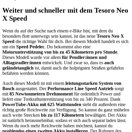
Weiter und schneller mit dem Tesoro Neo
X Speed
Wenn du auf der Suche nach einem e-Bike bist, mit dem du
besonders flott unterwegs sein kannst, ist das neue
Tesoro Neo X
Speed
die richtige Wahl für dich. Bei diesem Modell handelt es sich
um ein
Speed Pedelec
. Du bekommst also eine
Motorunterstützung von bis zu 45 Kilometern pro Stunde
.
Dieses Modell wurde vor allem
für Pendler:innen und
Alltagsradler:innen
entwickelt. Und zwar so, dass es
auch
geländetauglich
ist, damit auch die holprigsten Straßen gefahrlos
befahren werden können.
Auch dieses Modell ist mit einem
leistungsstarken System von
Bosch
ausgestattet. Der
Performance Line Speed Antrieb
sorgt
mit
85 Newtonmetern Drehmoment
für ordentlich Power und
liefert eine Tretkraftunterstützung von bis zu 340 Prozent. Dank
PowerTube-Akku mit 625 Wattstunden
steht dir außerdem eine
richtig große Reichweite zur Verfügung. So kannst du ganz mühelos
auch weite Strecken
bis zu 117 Kilometern
bewältigen. Der Akku
ist natürlich herausnehmbar, sodass er sich auch separat laden lässt.
Wenn du noch mehr Reichweite haben möchtest, kannst du
problemlos einen zweiten Akku installieren
. Der Rahmen des