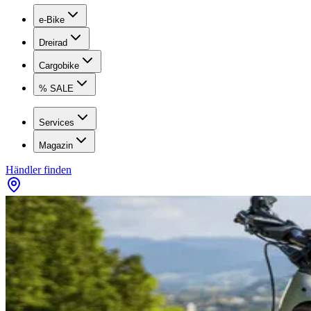
e-Bike
Dreirad
Cargobike
% SALE
Services
Magazin
Händler finden