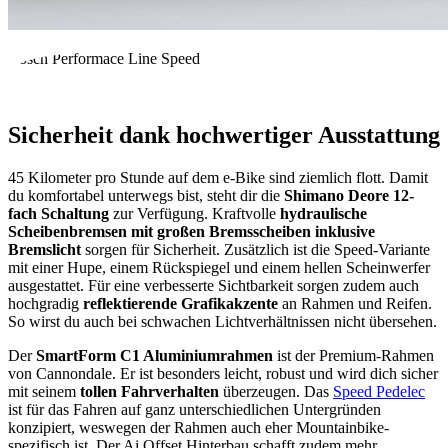
Bosch Performace Line Speed
Sicherheit dank hochwertiger Ausstattung
45 Kilometer pro Stunde auf dem e-Bike sind ziemlich flott. Damit
du komfortabel unterwegs bist, steht dir die
Shimano Deore 12-
fach Schaltung
zur Verfügung. Kraftvolle
hydraulische
Scheibenbremsen mit großen Bremsscheiben inklusive
Bremslicht
sorgen für Sicherheit. Zusätzlich ist die Speed-Variante
mit einer Hupe, einem Rückspiegel und einem hellen Scheinwerfer
ausgestattet. Für eine verbesserte Sichtbarkeit sorgen zudem auch
hochgradig
reflektierende Grafikakzente
an Rahmen und Reifen.
So wirst du auch bei schwachen Lichtverhältnissen nicht übersehen.
Der
SmartForm C1 Aluminiumrahmen
ist der Premium-Rahmen
von Cannondale. Er ist besonders leicht, robust und wird dich sicher
mit seinem
tollen Fahrverhalten
überzeugen. Das
Speed Pedelec
ist für das Fahren auf ganz unterschiedlichen Untergründen
konzipiert, weswegen der Rahmen auch eher Mountainbike-
spezifisch ist. Der Ai Offset Hinterbau schafft zudem mehr