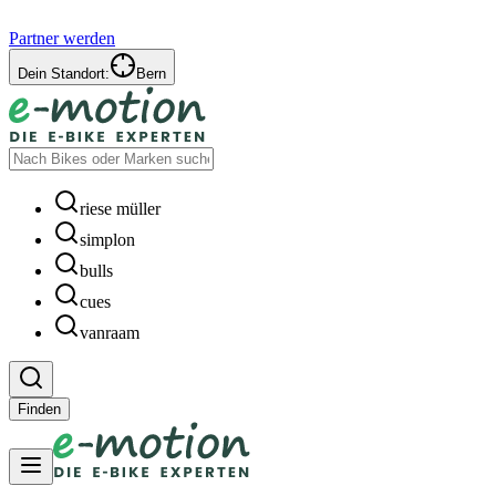
Partner werden
Dein Standort:
Bern
riese müller
simplon
bulls
cues
vanraam
Finden