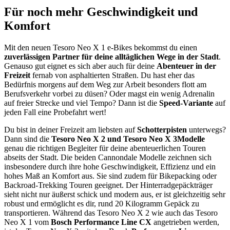
Für noch mehr Geschwindigkeit und
Komfort
Mit den neuen Tesoro Neo X 1 e-Bikes bekommst du einen
zuverlässigen Partner für deine alltäglichen Wege in der Stadt
.
Genauso gut eignet es sich aber auch für deine
Abenteuer in der
Freizeit
fernab von asphaltierten Straßen. Du hast eher das
Bedürfnis morgens auf dem Weg zur Arbeit besonders flott am
Berufsverkehr vorbei zu düsen? Oder magst ein wenig Adrenalin
auf freier Strecke und viel Tempo? Dann ist die
Speed-Variante
auf
jeden Fall eine Probefahrt wert!
Du bist in deiner Freizeit am liebsten auf
Schotterpisten
unterwegs?
Dann sind die
Tesoro Neo X 2 und Tesoro Neo X 3Modelle
genau die richtigen Begleiter für deine abenteuerlichen Touren
abseits der Stadt. Die beiden Cannondale Modelle zeichnen sich
insbesondere durch ihre hohe Geschwindigkeit, Effizienz und ein
hohes Maß an Komfort aus. Sie sind zudem für Bikepacking oder
Backroad-Trekking Touren geeignet. Der Hinterradgepäckträger
sieht nicht nur äußerst schick und modern aus, er ist gleichzeitig sehr
robust und ermöglicht es dir, rund 20 Kilogramm Gepäck zu
transportieren. Während das Tesoro Neo X 2 wie auch das Tesoro
Neo X 1 vom
Bosch Performance Line CX
angetrieben werden,