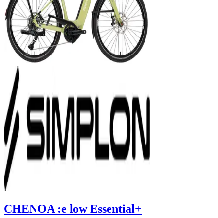
CHENOA :e low Essential+