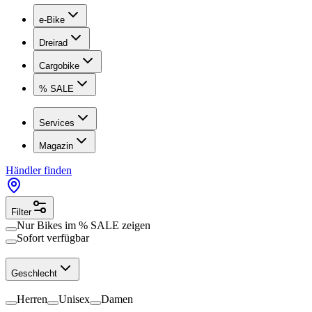
e-Bike
Dreirad
Cargobike
% SALE
Services
Magazin
Händler finden
Filter
Nur Bikes im
% SALE
zeigen
Sofort verfügbar
Geschlecht
Herren
Unisex
Damen