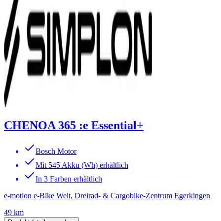
CHENOA 365 :e Essential+
Bosch Motor
Mit 545 Akku (Wh) erhältlich
In 3 Farben erhältlich
e-motion e-Bike Welt, Dreirad- & Cargobike-Zentrum Egerkingen
49 km