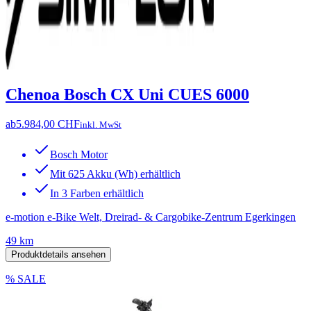
Chenoa Bosch CX Uni CUES 6000
ab
5.984,00 CHF
inkl. MwSt
Bosch Motor
Mit 625 Akku (Wh) erhältlich
In 3 Farben erhältlich
e-motion e-Bike Welt, Dreirad- & Cargobike-Zentrum Egerkingen
49 km
Produktdetails ansehen
% SALE