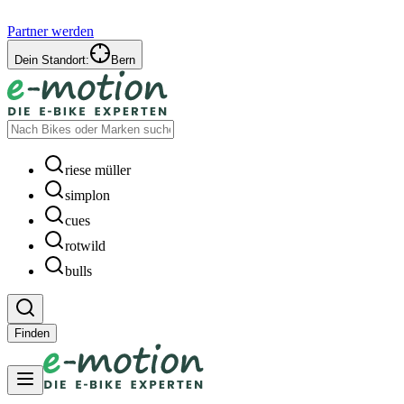
Partner werden
Dein Standort:
Bern
riese müller
simplon
cues
rotwild
bulls
Finden