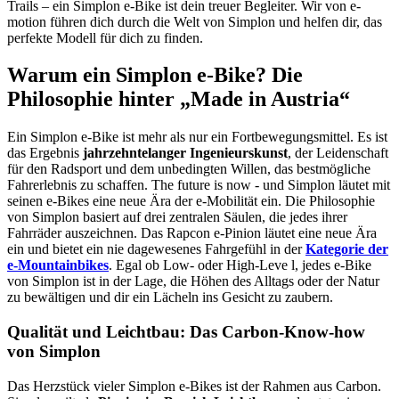
Trails – ein Simplon e-Bike ist dein treuer Begleiter. Wir von e-
motion führen dich durch die Welt von Simplon und helfen dir, das
perfekte Modell für dich zu finden.
Warum ein Simplon e-Bike? Die
Philosophie hinter „Made in Austria“
Ein Simplon e-Bike ist mehr als nur ein Fortbewegungsmittel. Es ist
das Ergebnis
jahrzehntelanger Ingenieurskunst
, der Leidenschaft
für den Radsport und dem unbedingten Willen, das bestmögliche
Fahrerlebnis zu schaffen. The future is now - und Simplon läutet mit
seinen e-Bikes eine neue Ära der e-Mobilität ein. Die Philosophie
von Simplon basiert auf drei zentralen Säulen, die jedes ihrer
Fahrräder auszeichnen. Das Rapcon e-Pinion läutet eine neue Ära
ein und bietet ein nie dagewesenes Fahrgefühl in der
Kategorie der
e-Mountainbikes
. Egal ob Low- oder High-Leve l, jedes e-Bike
von Simplon ist in der Lage, die Höhen des Alltags oder der Natur
zu bewältigen und dir ein Lächeln ins Gesicht zu zaubern.
Qualität und Leichtbau: Das Carbon-Know-how
von Simplon
Das Herzstück vieler Simplon e-Bikes ist der Rahmen aus Carbon.