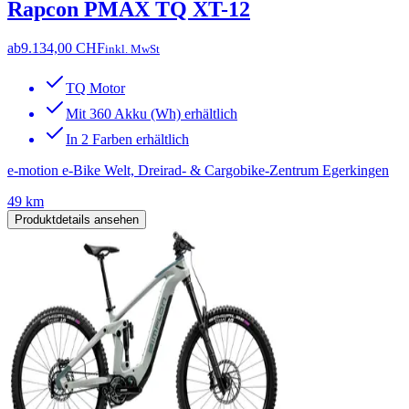
Rapcon PMAX TQ XT-12
ab
9.134,00 CHF
inkl. MwSt
TQ Motor
Mit 360 Akku (Wh) erhältlich
In 2 Farben erhältlich
e-motion e-Bike Welt, Dreirad- & Cargobike-Zentrum Egerkingen
49 km
Produktdetails ansehen