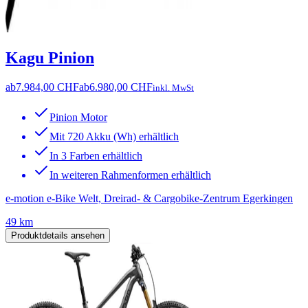
Kagu Pinion
ab
7.984,00 CHF
ab
6.980,00 CHF
inkl. MwSt
Pinion Motor
Mit 720 Akku (Wh) erhältlich
In 3 Farben erhältlich
In weiteren Rahmenformen erhältlich
e-motion e-Bike Welt, Dreirad- & Cargobike-Zentrum Egerkingen
49 km
Produktdetails ansehen