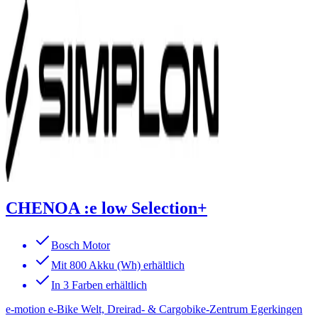
CHENOA :e low Selection+
Bosch Motor
Mit 800 Akku (Wh) erhältlich
In 3 Farben erhältlich
e-motion e-Bike Welt, Dreirad- & Cargobike-Zentrum Egerkingen