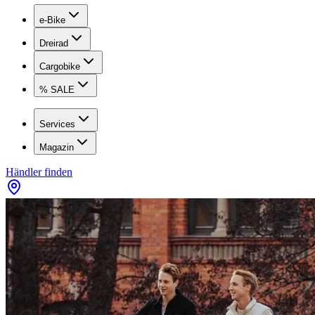
e-Bike
Dreirad
Cargobike
% SALE
Services
Magazin
Händler finden