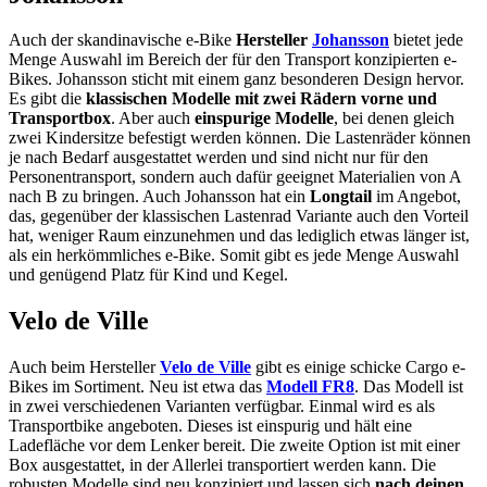
Auch der skandinavische e-Bike
Hersteller
Johansson
bietet jede
Menge Auswahl im Bereich der für den Transport konzipierten e-
Bikes. Johansson sticht mit einem ganz besonderen Design hervor.
Es gibt die
klassischen Modelle mit zwei Rädern vorne und
Transportbox
. Aber auch
einspurige Modelle
, bei denen gleich
zwei Kindersitze befestigt werden können. Die Lastenräder können
je nach Bedarf ausgestattet werden und sind nicht nur für den
Personentransport, sondern auch dafür geeignet Materialien von A
nach B zu bringen. Auch Johansson hat ein
Longtail
im Angebot,
das, gegenüber der klassischen Lastenrad Variante auch den Vorteil
hat, weniger Raum einzunehmen und das lediglich etwas länger ist,
als ein herkömmliches e-Bike. Somit gibt es jede Menge Auswahl
und genügend Platz für Kind und Kegel.
Velo de Ville
Auch beim Hersteller
Velo de Ville
gibt es einige schicke Cargo e-
Bikes im Sortiment. Neu ist etwa das
Modell FR8
. Das Modell ist
in zwei verschiedenen Varianten verfügbar. Einmal wird es als
Transportbike angeboten. Dieses ist einspurig und hält eine
Ladefläche vor dem Lenker bereit. Die zweite Option ist mit einer
Box ausgestattet, in der Allerlei transportiert werden kann. Die
robusten Modelle sind neu konzipiert und lassen sich
nach deinen