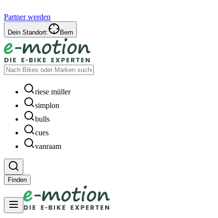
Partner werden
Dein Standort:
Bern
riese müller
simplon
bulls
cues
vanraam
Finden