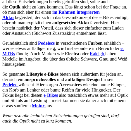
all diese Entscheidungen bereits getroffen sind, sollte auch
die
Optik
nicht zu kurz kommen. Das fängt schon bei der Frage an,
ob man sich eher für einen
im Rahmen integrierten
Akku
begeistert, der sich in das Gesamtkonzept des e-Bikes einfügt,
oder ob man explizit einen
aufgesetzten Akku
favorisiert. Hier
besteht natürlich der Vorteil, dass sich dieser einfacher zum Laden
oder Austausch (Stichwort Zusatzakku) entnehmen lässt.
Grundsätzlich sind
Pedelecs
in verschiedenen
Farben
erhältlich –
wer es etwas auffälliger mag, wird insbesondere im Bereich der
e-
MTBs
fündig. Auch Marken wie
Electra
oder
Raleigh
haben
Modelle im Angebot, die über das übliche Schwarz, Grau und Weiß
hinausgehen.
So genannte
Lifestyle e-Bikes
bieten sich außerdem für jeden an,
der sich ein
anspruchsvolles
und
auffälliges Design
für sein
Pedelec
wünscht. Hier sorgen
Accessoires
wie eine bunte Klingel,
ein Korb am Lenker oder bunte Reifen für viele Hingucker. Der
Fokus liegt bei diesen
e-Bikes
also tatsächlich etwas mehr auf Optik
und Stil als auf Leistung – meist kommen sie daher auch mit einem
etwas sanfteren
Motor
aus.
Wenn also alle technischen Entscheidungen getroffen sind, darf
auch die Optik nicht zu kurz kommen.