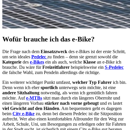
Wofür brauche ich das e-Bike?
Die Frage nach dem
Einsatzzweck
des e-Bikes ist der erste Schritt,
um sein ideales
Pedelec
zu finden – denn sie grenzt sowohl die
Kategorie
des
e-Bikes
ein als auch, welche
Klasse
an e-Bike ich
brauche. Da wäre für
Freizeitfahrer
beispielsweise ein
S-Pedelec
die falsche Wahl, zum Pendeln allerdings die richtige.
Ein weiterer wichtiger Punkt umfasst,
welcher Typ Fahrer
ich bin.
Denn wenn ich eher
sportlich
unterwegs sein möchte, ist eine
andere Sitzhaltung
notwendig, als wenn ich gemütlich fahren
möchte. Auf
e-MTBs
sitzt man durch ein längeres Oberrohr und
einen längeren Vorbau
stärker nach vorne gebeugt
und es lastet
viel Gewicht auf den Händen
. Am bequemsten geht es dagegen
beim
City e-Bike
zu, denn bei diesem Pedelec ist die Sitzposition
aufrecht. Wer also einen komfortablen Allrounder für den Weg zur
Arbeit, Schule, Uni, um Besorgungen zu erledigen oder für Fahrten
in der Stadt sucht, ist sicherlich mit einem City e-Bike gut beraten.