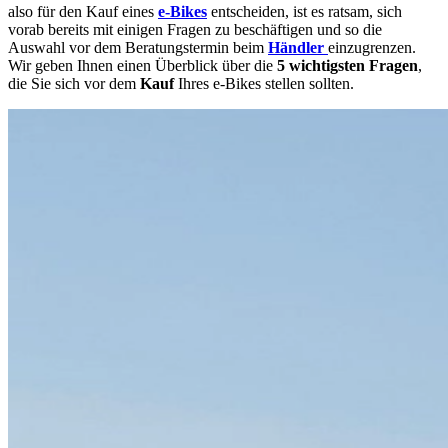
also für den Kauf eines
e-Bikes
entscheiden, ist es ratsam, sich
vorab bereits mit einigen Fragen zu beschäftigen und so die
Auswahl vor dem Beratungstermin beim
Händler
einzugrenzen.
Wir geben Ihnen einen Überblick über die
5 wichtigsten Fragen
,
die Sie sich vor dem
Kauf
Ihres e-Bikes stellen sollten.