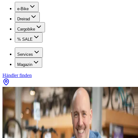
e-Bike
Dreirad
Cargobike
% SALE
Services
Magazin
Händler finden