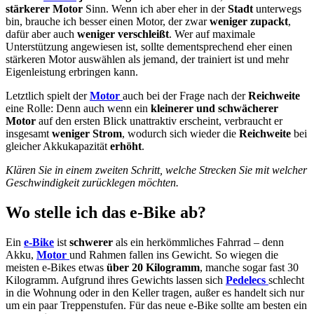
stärkerer Motor
Sinn. Wenn ich aber eher in der
Stadt
unterwegs
bin, brauche ich besser einen Motor, der zwar
weniger zupackt
,
dafür aber auch
weniger verschleißt
. Wer auf maximale
Unterstützung angewiesen ist, sollte dementsprechend eher einen
stärkeren Motor auswählen als jemand, der trainiert ist und mehr
Eigenleistung erbringen kann.
Letztlich spielt der
Motor
auch bei der Frage nach der
Reichweite
eine Rolle: Denn auch wenn ein
kleinerer und schwächerer
Motor
auf den ersten Blick unattraktiv erscheint, verbraucht er
insgesamt
weniger Strom
, wodurch sich wieder die
Reichweite
bei
gleicher Akkukapazität
erhöht
.
Klären Sie in einem zweiten Schritt, welche Strecken Sie mit welcher
Geschwindigkeit zurücklegen möchten.
Wo stelle ich das e-Bike ab?
Ein
e-Bike
ist
schwerer
als ein herkömmliches Fahrrad – denn
Akku,
Motor
und Rahmen fallen ins Gewicht. So wiegen die
meisten e-Bikes etwas
über 20 Kilogramm
, manche sogar fast 30
Kilogramm. Aufgrund ihres Gewichts lassen sich
Pedelecs
schlecht
in die Wohnung oder in den Keller tragen, außer es handelt sich nur
um ein paar Treppenstufen. Für das neue e-Bike sollte am besten ein