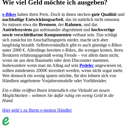
Wie viel Geld möchte ich ausgeben?
e-Bikes
haben ihren Preis. Doch in ihnen stecken
gute Qualität
und
nachhaltige Entwicklungsarbeit
, das ist natürlich nicht umsonst.
So müssen etwa die
Bremsen
, der
Rahmen
, und das
Antriebssystem
gut aufeinander abgestimmt und
hochwertige
sowie verschleißarme Komponenten
verbaut sein. Das schlägt
sich zunächst im Anschaffungspreis nieder, macht sich aber
langfristig bezahlt. Selbstverständlich gibt es auch günstige e-Bikes
unter 2000 €. Allerdings bereiten e-Bikes, die weniger kosten, ihren
Besitzern erfahrungsgemäß wenig Freude – vor allem dann nicht,
wenn sie aus dem Baumarkt oder dem Discounter stammen.
Insbesondere wenn man im Alltag auf sein
Pedelec
angewiesen ist,
sollten mindestens 2000€ investiert werden, wenn nicht sogar mehr.
Wer dennoch ein wenig sparen möchte, für den lohnen sich von
Händlern angebotene Vorjahresmodelle oder Vorführräder.
Ein e-Bike eröffnet Ihnen letztendlich eine Vielzahl an neuen
Möglichkeiten – nehmen Sie dafür ruhig ein wenig Geld in die
Hand.
Hier geht´s zu Ihrem e-motion Händler