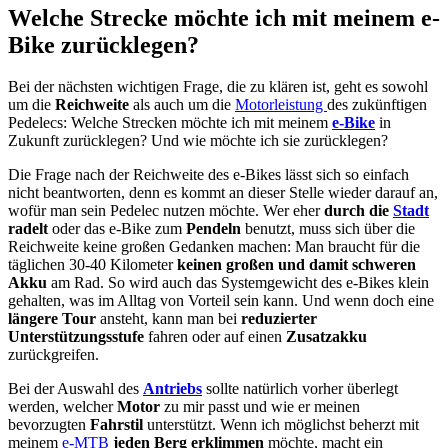
Welche Strecke möchte ich mit meinem e-
Bike zurücklegen?
Bei der nächsten wichtigen Frage, die zu klären ist, geht es sowohl
um die
Reichweite
als auch um die
Motorleistung
des zukünftigen
Pedelecs: Welche Strecken möchte ich mit meinem
e-Bike
in
Zukunft zurücklegen? Und wie möchte ich sie zurücklegen?
Die Frage nach der Reichweite des e-Bikes lässt sich so einfach
nicht beantworten, denn es kommt an dieser Stelle wieder darauf an,
wofür man sein Pedelec nutzen möchte. Wer eher
durch die
Stadt
radelt
oder das e-Bike zum
Pendeln
benutzt, muss sich über die
Reichweite keine großen Gedanken machen: Man braucht für die
täglichen 30-40 Kilometer
keinen großen und damit schweren
Akku
am Rad. So wird auch das Systemgewicht des e-Bikes klein
gehalten, was im Alltag von Vorteil sein kann. Und wenn doch eine
längere Tour
ansteht, kann man bei
reduzierter
Unterstützungsstufe
fahren oder auf einen
Zusatzakku
zurückgreifen.
Bei der Auswahl des
Antriebs
sollte natürlich vorher überlegt
werden, welcher
Motor
zu mir passt und wie er meinen
bevorzugten
Fahrstil
unterstützt. Wenn ich möglichst beherzt mit
meinem
e-MTB
jeden Berg erklimmen
möchte, macht ein