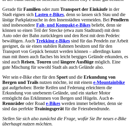
Gerade für
Familien
oder zum
Transport der Einkäufe
in der
Stadt eignen sich
Lasten e-Bikes
, denn so lassen sich Stau und die
lästige Parkplatzsuche in den Innenstädten vermeiden. Bei
Pendlern
sind insbesondere
Falt- und Kompakt-e-Bikes
beliebt, denn sie
können so einen Teil der Strecke (etwa zum Stadtrand) mit dem
Auto oder der Bahn zurücklegen und den Rest mit dem Pedelec
bewältigen. Auch
Trekking e-Bikes
sind für das Pendeln zur Arbeit
geeignet, da sie einen stabilen Rahmen besitzen und für den
Transport von Gepäck benutzt werden können – allerdings kann
man mit ihnen auch flaches bis leicht bergiges Gelände erkunden, es
sind auch
Reisen
,
Touren
und
längere Ausflüge
möglich. Eine
gute Mischung für sowohl Stadt als auch Gelände also.
Wer sein e-Bike eher für den
Sport
und die
Erkundung von
Bergen und Trails
nutzen möchte, ist mit einem
e-Mountainbike
gut aufgehoben: Breite Reifen und Federung erleichtern die
Erkundung von unebenem Gelände, und ein starker Motor
ermöglicht das Erklimmen von Bergen und Hügeln. Auch
e-
Rennräder
oder Road
e-Bikes
werden immer beliebter, denn sie
sind das perfekte
Trainingsgerät
für die Feierabendrunde.
Stellen Sie sich also zunächst die Frage, wofür Sie Ihr neues e-Bike
überhaupt nutzen möchten.