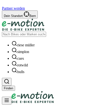
Partner werden
Dein Standort:
Bern
riese müller
simplon
cues
rotwild
bulls
Finden