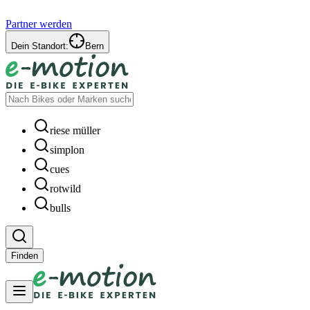
Partner werden
Dein Standort:
Bern
riese müller
simplon
cues
rotwild
bulls
Finden