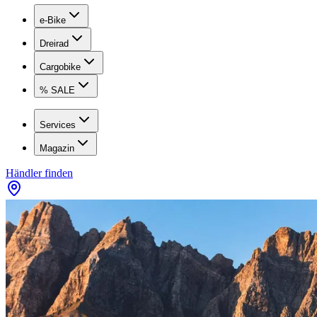
e-Bike
Dreirad
Cargobike
% SALE
Services
Magazin
Händler finden