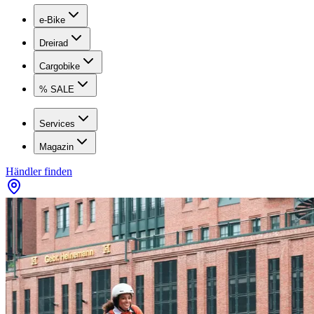
e-Bike
Dreirad
Cargobike
% SALE
Services
Magazin
Händler finden