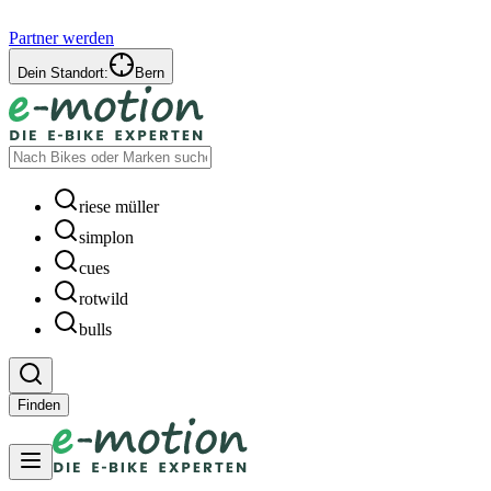
Partner werden
Dein Standort:
Bern
riese müller
simplon
cues
rotwild
bulls
Finden