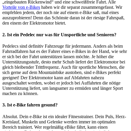
„eingebauten Rückenwind“ und eine schweißfreie Fahrt. Alle
Vorteile von e-Bikes
haben wir dir separat zusammengefasst. Wir
empfehlen jedem, der noch nie auf einem e-Bike saß, mal eines
auszuprobieren! Denn das Schönste daran ist der riesige Fahrspaß,
den einem der Elektromotor bietet.
2. Ist ein Pedelec nur was für Unsportliche und Senioren?
Pedelecs sind definitiv Fahrzeuge für jedermann. Anders als beim
Fahrradfahren hat es der Fahrer eines e-Bikes in der Hand, wie sehr
er sich bei der Fahrt unterstützen lassen möchte. Je höher die
Unterstützungsstufe, desto mehr Schub liefert der Elektromotor bei
gleich bleibender Trittfrequenz. Auch für sportliche Menschen, die
sich gerne auf dem Mountainbike austoben, sind e-Bikes perfekt
geeignet! Der Elektromotor kann auf Abfahrten nahezu
ausgeschaltet werden, wobei er jedoch bei Auffahrten die nötige
Unterstützung liefert, um langsamer zu ermüden und länger Sport
machen zu können.
3. Ist e-Bike fahren gesund?
Absolut. Dein e-Bike ist ein idealer Fitnesstrainer. Dein Puls, Herz-
Kreislauf, Muskeln und Gelenke werden immer im optimalen
Bereich trainiert. Wer regelmäßig eBike fährt, kann einen