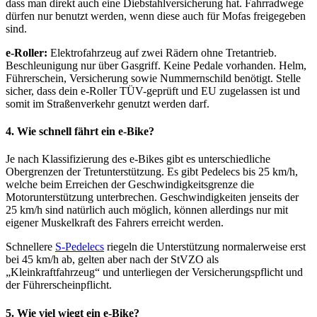
dass man direkt auch eine Diebstahlversicherung hat. Fahrradwege
dürfen nur benutzt werden, wenn diese auch für Mofas freigegeben
sind.
e-Roller:
Elektrofahrzeug auf zwei Rädern ohne Tretantrieb.
Beschleunigung nur über Gasgriff. Keine Pedale vorhanden. Helm,
Führerschein, Versicherung sowie Nummernschild benötigt. Stelle
sicher, dass dein e-Roller TÜV-geprüft und EU zugelassen ist und
somit im Straßenverkehr genutzt werden darf.
4. Wie schnell fährt ein e-Bike?
Je nach Klassifizierung des e-Bikes gibt es unterschiedliche
Obergrenzen der Tretunterstützung. Es gibt Pedelecs bis 25 km/h,
welche beim Erreichen der Geschwindigkeitsgrenze die
Motorunterstützung unterbrechen. Geschwindigkeiten jenseits der
25 km/h sind natürlich auch möglich, können allerdings nur mit
eigener Muskelkraft des Fahrers erreicht werden.
Schnellere
S-Pedelecs
riegeln die Unterstützung normalerweise erst
bei 45 km/h ab, gelten aber nach der StVZO als
„Kleinkraftfahrzeug“ und unterliegen der Versicherungspflicht und
der Führerscheinpflicht.
5. Wie viel wiegt ein e-Bike?