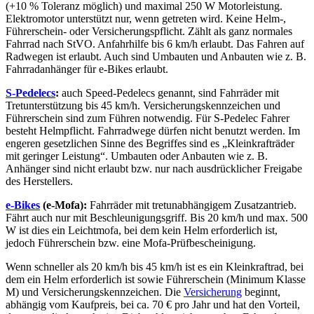
(+10 % Toleranz möglich) und maximal 250 W Motorleistung.
Elektromotor unterstützt nur, wenn getreten wird. Keine Helm-,
Führerschein- oder Versicherungspflicht. Zählt als ganz normales
Fahrrad nach StVO. Anfahrhilfe bis 6 km/h erlaubt. Das Fahren auf
Radwegen ist erlaubt. Auch sind Umbauten und Anbauten wie z. B.
Fahrradanhänger für e-Bikes erlaubt.
S-Pedelecs
:
auch Speed-Pedelecs genannt, sind Fahrräder mit
Tretunterstützung bis 45 km/h. Versicherungskennzeichen und
Führerschein sind zum Führen notwendig. Für S-Pedelec Fahrer
besteht Helmpflicht. Fahrradwege dürfen nicht benutzt werden. Im
engeren gesetzlichen Sinne des Begriffes sind es „Kleinkrafträder
mit geringer Leistung“. Umbauten oder Anbauten wie z. B.
Anhänger sind nicht erlaubt bzw. nur nach ausdrücklicher Freigabe
des Herstellers.
e-Bikes
(e-Mofa):
Fahrräder mit tretunabhängigem Zusatzantrieb.
Fährt auch nur mit Beschleunigungsgriff. Bis 20 km/h und max. 500
W ist dies ein Leichtmofa, bei dem kein Helm erforderlich ist,
jedoch Führerschein bzw. eine Mofa-Prüfbescheinigung.
Wenn schneller als 20 km/h bis 45 km/h ist es ein Kleinkraftrad, bei
dem ein Helm erforderlich ist sowie Führerschein (Minimum Klasse
M) und Versicherungskennzeichen. Die
Versicherung
beginnt,
abhängig vom Kaufpreis, bei ca. 70 € pro Jahr und hat den Vorteil,