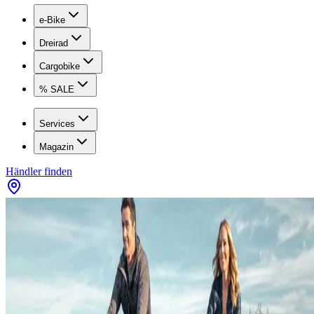
e-Bike
Dreirad
Cargobike
% SALE
Services
Magazin
Händler finden