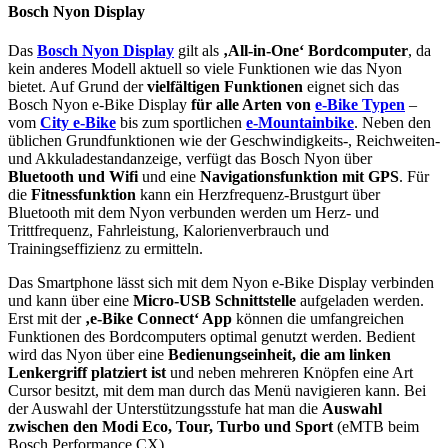
Bosch Nyon Display
Das
Bosch Nyon Display
gilt als
‚All-in-One‘ Bordcomputer
, da
kein anderes Modell aktuell so viele Funktionen wie das Nyon
bietet. Auf Grund der
vielfältigen Funktionen
eignet sich das
Bosch Nyon e-Bike Display
für alle Arten von
e-Bike Typen
–
vom
City e-Bike
bis zum sportlichen
e-Mountainbike
. Neben den
üblichen Grundfunktionen wie der Geschwindigkeits-, Reichweiten-
und Akkuladestandanzeige, verfügt das Bosch Nyon über
Bluetooth und Wifi
und eine
Navigationsfunktion mit GPS
. Für
die
Fitnessfunktion
kann ein Herzfrequenz-Brustgurt über
Bluetooth mit dem Nyon verbunden werden um Herz- und
Trittfrequenz, Fahrleistung, Kalorienverbrauch und
Trainingseffizienz zu ermitteln.
Das Smartphone lässt sich mit dem Nyon e-Bike Display verbinden
und kann über eine
Micro-USB Schnittstelle
aufgeladen werden.
Erst mit der
‚e-Bike Connect‘ App
können die umfangreichen
Funktionen des Bordcomputers optimal genutzt werden. Bedient
wird das Nyon über eine
Bedienungseinheit, die am linken
Lenkergriff platziert ist
und neben mehreren Knöpfen eine Art
Cursor besitzt, mit dem man durch das Menü navigieren kann. Bei
der Auswahl der Unterstützungsstufe hat man die
Auswahl
zwischen den Modi Eco, Tour, Turbo und Sport
(eMTB beim
Bosch Performance CX).