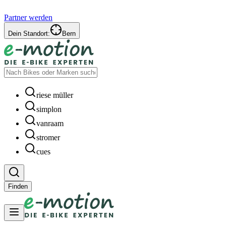
Partner werden
Dein Standort:
Bern
riese müller
simplon
vanraam
stromer
cues
Finden