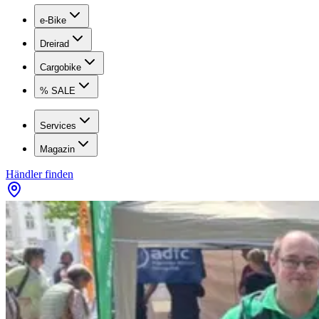
e-Bike
Dreirad
Cargobike
% SALE
Services
Magazin
Händler finden