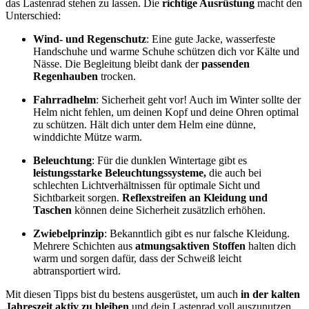
das Lastenrad stehen zu lassen. Die
richtige Ausrüstung
macht den
Unterschied:
Wind- und Regenschutz
: Eine gute Jacke, wasserfeste
Handschuhe und warme Schuhe schützen dich vor Kälte und
Nässe. Die Begleitung bleibt dank der
passenden
Regenhauben
trocken.
Fahrradhelm
: Sicherheit geht vor! Auch im Winter sollte der
Helm nicht fehlen, um deinen Kopf und deine Ohren optimal
zu schützen. Hält dich unter dem Helm eine dünne,
winddichte Mütze warm.
Beleuchtung
: Für die dunklen Wintertage gibt es
leistungsstarke Beleuchtungssysteme,
die auch bei
schlechten Lichtverhältnissen für optimale Sicht und
Sichtbarkeit sorgen.
Reflexstreifen an Kleidung und
Taschen
können deine Sicherheit zusätzlich erhöhen.
Zwiebelprinzip
: Bekanntlich gibt es nur falsche Kleidung.
Mehrere Schichten aus
atmungsaktiven Stoffen
halten dich
warm und sorgen dafür, dass der Schweiß leicht
abtransportiert wird.
Mit diesen Tipps bist du bestens ausgerüstet, um auch
in der kalten
Jahreszeit aktiv zu bleiben
und dein Lastenrad voll auszunutzen.