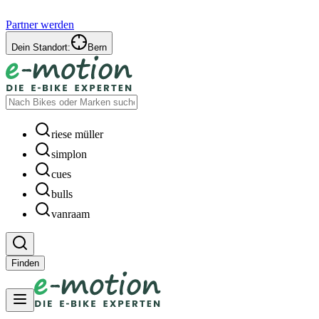
Partner werden
Dein Standort:
Bern
riese müller
simplon
cues
bulls
vanraam
Finden