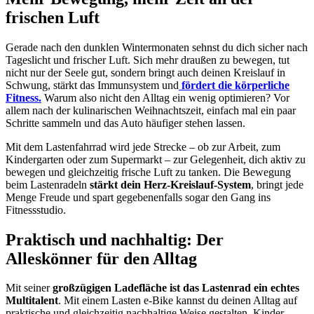
frischen Luft
Gerade nach den dunklen Wintermonaten sehnst du dich sicher nach
Tageslicht und frischer Luft. Sich mehr draußen zu bewegen, tut
nicht nur der Seele gut, sondern bringt auch deinen Kreislauf in
Schwung, stärkt das Immunsystem und
fördert die körperliche
Fitness.
Warum also nicht den Alltag ein wenig optimieren? Vor
allem nach der kulinarischen Weihnachtszeit, einfach mal ein paar
Schritte sammeln und das Auto häufiger stehen lassen.
Mit dem Lastenfahrrad wird jede Strecke – ob zur Arbeit, zum
Kindergarten oder zum Supermarkt – zur Gelegenheit, dich aktiv zu
bewegen und gleichzeitig frische Luft zu tanken. Die Bewegung
beim Lastenradeln
stärkt dein Herz-Kreislauf-System
, bringt jede
Menge Freude und spart gegebenenfalls sogar den Gang ins
Fitnessstudio.
Praktisch und nachhaltig: Der
Alleskönner für den Alltag
Mit seiner
großzügigen Ladefläche ist das Lastenrad ein echtes
Multitalent
. Mit einem Lasten e-Bike kannst du deinen Alltag auf
praktische und gleichzeitig nachhaltige Weise gestalten. Kinder