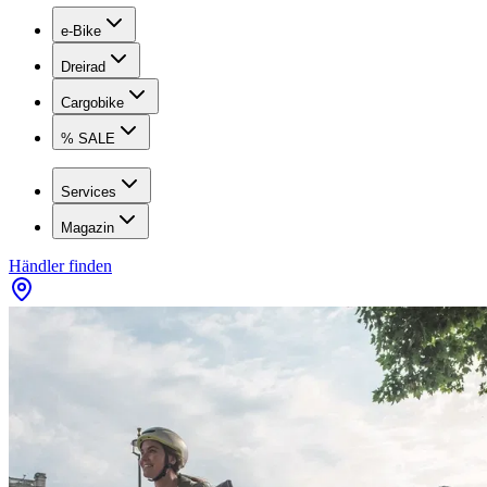
e-Bike
Dreirad
Cargobike
% SALE
Services
Magazin
Händler finden