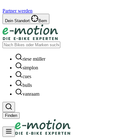
Partner werden
Dein Standort:
Bern
riese müller
simplon
cues
bulls
vanraam
Finden