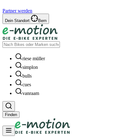
Partner werden
Dein Standort:
Bern
riese müller
simplon
bulls
cues
vanraam
Finden