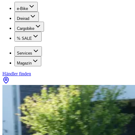
e-Bike
Dreirad
Cargobike
% SALE
Services
Magazin
Händler finden