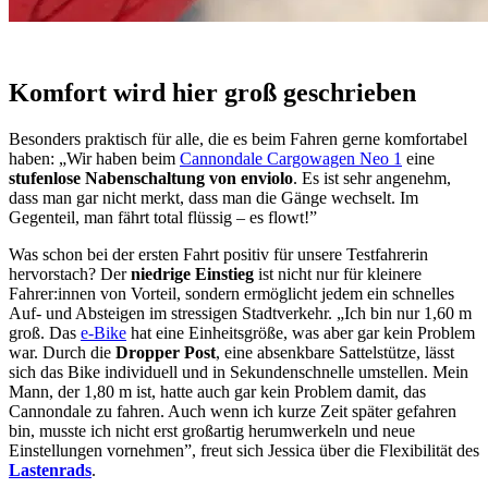
Komfort wird hier groß geschrieben
Besonders praktisch für alle, die es beim Fahren gerne komfortabel
haben: „Wir haben beim
Cannondale Cargowagen Neo 1
eine
stufenlose Nabenschaltung von enviolo
. Es ist sehr angenehm,
dass man gar nicht merkt, dass man die Gänge wechselt. Im
Gegenteil, man fährt total flüssig – es flowt!”
Was schon bei der ersten Fahrt positiv für unsere Testfahrerin
hervorstach? Der
niedrige Einstieg
ist nicht nur für kleinere
Fahrer:innen von Vorteil, sondern ermöglicht jedem ein schnelles
Auf- und Absteigen im stressigen Stadtverkehr. „Ich bin nur 1,60 m
groß. Das
e-Bike
hat eine Einheitsgröße, was aber gar kein Problem
war. Durch die
Dropper Post
, eine absenkbare Sattelstütze, lässt
sich das Bike individuell und in Sekundenschnelle umstellen. Mein
Mann, der 1,80 m ist, hatte auch gar kein Problem damit, das
Cannondale zu fahren. Auch wenn ich kurze Zeit später gefahren
bin, musste ich nicht erst großartig herumwerkeln und neue
Einstellungen vornehmen”, freut sich Jessica über die Flexibilität des
Lastenrads
.