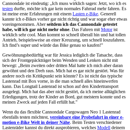
Cannondale ist eindeutig: „Ich muss wirklich sagen: Jetzt, wo ich es
testen
durfte, möchte ich gar kein normales Fahrrad mehr fahren. Es
ist meine erste Erfahrungen mit einem
Lasten e-Bike
. Generell
kannte ich e-Bikes vorher gar nicht richtig und war sogar eher etwas
voreingenommen. Aber
seitdem ich das Cannondale getestet
habe, will ich gar nicht mehr ohne
. Das Fahren mit
Motor
ist
wirklich sehr cool. Man kommt so schnell überall hin und hat tollen
Antrieb, beispielsweise an einer Kreuzung, um schnell loszufahren.
Ich find’s super und würde das Bike genau so kaufen!”
Gewöhnungsbedürftig war für Jessica lediglich die Tatsache, dass
sich der Frontgepäckträger beim Wenden und Lenken nicht mit
bewegt: „Beim zweiten oder dritten Mal hatte ich mich aber daran
gewöhnt und den Dreh raus. Mich hat es gar nicht gestört. Was für
andere noch ein Kritikpunkt sein könnte? Es ist nicht das typische
Lastenrad mit Box vorne, in die man schnell alles hineinwerfen
kann. Das Longtail Lastenrad ist schon auf den Kindertransport
ausgelegt. Mich hat das aber nicht gestört, da ich meine alltäglichen
Erledigungen, trotz der Kinder an Bord, gut meistern konnte und es
meinen Zweck auf jeden Fall erfüllt hat.”
Wenn du das flexible Cannondale Cargowagen Neo 1 Lastenrad
ebenfalls testen möchtest,
vereinbare eine Probefahrt in einer e-
motion e-Bike Welt in deiner Nähe
. Beim Testen verschiedener
Lastenräder kannst du direkt ausprobieren, welches
Modell
deinem